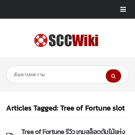
Articles Tagged: Tree of Fortune slot
Tree of Fortune รีวิว เกมสล็อตต้นไม้แห่ง