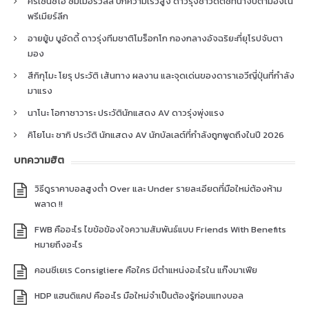
คริเซนซิโอ ซัมเมอร์วิลล์ ปีกความเร็วสูง ดาวรุ่งชาวดัตช์ที่น่าจับตามองใน
พรีเมียร์ลีก
อายยู้บ บูอัดดี้ ดาวรุ่งทีมชาติโมร็อกโก กองกลางอัจฉริยะที่ยุโรปจับตา
มอง
สึกิกุโมะ โยรุ ประวัติ เส้นทาง ผลงาน และจุดเด่นของดาราเอวีญี่ปุ่นที่กำลัง
มาแรง
นาโนะ โอกาซาวาระ ประวัตินักแสดง AV ดาวรุ่งพุ่งแรง
คิโยโนะ ซากิ ประวัติ นักแสดง AV นักบัลเลต์ที่กำลังถูกพูดถึงในปี 2026
บทความฮิต
วิธีดูราคาบอลสูงต่ำ Over และ Under รายละเอียดที่มือใหม่ต้องห้าม
พลาด !!
FWB คืออะไร ไขข้อข้องใจความสัมพันธ์แบบ Friends With Benefits
หมายถึงอะไร
คอนซีเยเร Consigliere คือใคร มีตำแหน่งอะไรใน แก๊งมาเฟีย
HDP แฮนดิแคป คืออะไร มือใหม่จำเป็นต้องรู้ก่อนแทงบอล