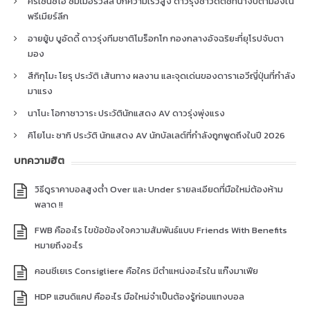
คริเซนซิโอ ซัมเมอร์วิลล์ ปีกความเร็วสูง ดาวรุ่งชาวดัตช์ที่น่าจับตามองใน
พรีเมียร์ลีก
อายยู้บ บูอัดดี้ ดาวรุ่งทีมชาติโมร็อกโก กองกลางอัจฉริยะที่ยุโรปจับตา
มอง
สึกิกุโมะ โยรุ ประวัติ เส้นทาง ผลงาน และจุดเด่นของดาราเอวีญี่ปุ่นที่กำลัง
มาแรง
นาโนะ โอกาซาวาระ ประวัตินักแสดง AV ดาวรุ่งพุ่งแรง
คิโยโนะ ซากิ ประวัติ นักแสดง AV นักบัลเลต์ที่กำลังถูกพูดถึงในปี 2026
บทความฮิต
วิธีดูราคาบอลสูงต่ำ Over และ Under รายละเอียดที่มือใหม่ต้องห้าม
พลาด !!
FWB คืออะไร ไขข้อข้องใจความสัมพันธ์แบบ Friends With Benefits
หมายถึงอะไร
คอนซีเยเร Consigliere คือใคร มีตำแหน่งอะไรใน แก๊งมาเฟีย
HDP แฮนดิแคป คืออะไร มือใหม่จำเป็นต้องรู้ก่อนแทงบอล