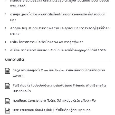
คริเซนซิโอ ซัมเมอร์วิลล์ ปีกความเร็วสูง ดาวรุ่งชาวดัตช์ที่น่าจับตามองใน
พรีเมียร์ลีก
อายยู้บ บูอัดดี้ ดาวรุ่งทีมชาติโมร็อกโก กองกลางอัจฉริยะที่ยุโรปจับตา
มอง
สึกิกุโมะ โยรุ ประวัติ เส้นทาง ผลงาน และจุดเด่นของดาราเอวีญี่ปุ่นที่กำลัง
มาแรง
นาโนะ โอกาซาวาระ ประวัตินักแสดง AV ดาวรุ่งพุ่งแรง
คิโยโนะ ซากิ ประวัติ นักแสดง AV นักบัลเลต์ที่กำลังถูกพูดถึงในปี 2026
บทความฮิต
วิธีดูราคาบอลสูงต่ำ Over และ Under รายละเอียดที่มือใหม่ต้องห้าม
พลาด !!
FWB คืออะไร ไขข้อข้องใจความสัมพันธ์แบบ Friends With Benefits
หมายถึงอะไร
คอนซีเยเร Consigliere คือใคร มีตำแหน่งอะไรใน แก๊งมาเฟีย
HDP แฮนดิแคป คืออะไร มือใหม่จำเป็นต้องรู้ก่อนแทงบอล