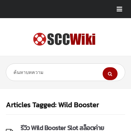
Articles Tagged: Wild Booster
รีวิว Wild Booster Slot สล็อตค่าย