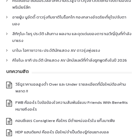
คริเซนซิโอ ซัมเมอร์วิลล์ ปีกความเร็วสูง ดาวรุ่งชาวดัตช์ที่น่าจับตามองใน
พรีเมียร์ลีก
อายยู้บ บูอัดดี้ ดาวรุ่งทีมชาติโมร็อกโก กองกลางอัจฉริยะที่ยุโรปจับตา
มอง
สึกิกุโมะ โยรุ ประวัติ เส้นทาง ผลงาน และจุดเด่นของดาราเอวีญี่ปุ่นที่กำลัง
มาแรง
นาโนะ โอกาซาวาระ ประวัตินักแสดง AV ดาวรุ่งพุ่งแรง
คิโยโนะ ซากิ ประวัติ นักแสดง AV นักบัลเลต์ที่กำลังถูกพูดถึงในปี 2026
บทความฮิต
วิธีดูราคาบอลสูงต่ำ Over และ Under รายละเอียดที่มือใหม่ต้องห้าม
พลาด !!
FWB คืออะไร ไขข้อข้องใจความสัมพันธ์แบบ Friends With Benefits
หมายถึงอะไร
คอนซีเยเร Consigliere คือใคร มีตำแหน่งอะไรใน แก๊งมาเฟีย
HDP แฮนดิแคป คืออะไร มือใหม่จำเป็นต้องรู้ก่อนแทงบอล