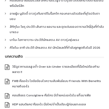
คริเซนซิโอ ซัมเมอร์วิลล์ ปีกความเร็วสูง ดาวรุ่งชาวดัตช์ที่น่าจับตามองใน
พรีเมียร์ลีก
อายยู้บ บูอัดดี้ ดาวรุ่งทีมชาติโมร็อกโก กองกลางอัจฉริยะที่ยุโรปจับตา
มอง
สึกิกุโมะ โยรุ ประวัติ เส้นทาง ผลงาน และจุดเด่นของดาราเอวีญี่ปุ่นที่กำลัง
มาแรง
นาโนะ โอกาซาวาระ ประวัตินักแสดง AV ดาวรุ่งพุ่งแรง
คิโยโนะ ซากิ ประวัติ นักแสดง AV นักบัลเลต์ที่กำลังถูกพูดถึงในปี 2026
บทความฮิต
วิธีดูราคาบอลสูงต่ำ Over และ Under รายละเอียดที่มือใหม่ต้องห้าม
พลาด !!
FWB คืออะไร ไขข้อข้องใจความสัมพันธ์แบบ Friends With Benefits
หมายถึงอะไร
คอนซีเยเร Consigliere คือใคร มีตำแหน่งอะไรใน แก๊งมาเฟีย
HDP แฮนดิแคป คืออะไร มือใหม่จำเป็นต้องรู้ก่อนแทงบอล