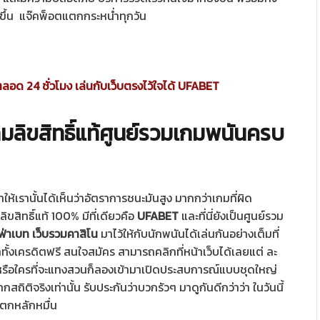
ายขึ้น แจ๊คพ็อตแตกกระหน่ำทุกวัน
ตลอด 24 ชั่วโมง เล่นกับเว็บตรงไว้ใจได้ UFABET
มลิขสิทธิ์แท้ศูนย์รวมเกมพนันครบ
ำให้เรานั้นได้เห็นว่าอัตราการชนะมันสูง มากกว่าเกมที่ผิด
ลิขสิทธิ์แท้ 100% มีที่เดียวคือ
UFABET
และที่นี่ยังเป็นศูนย์รวม
ูฟ่าเบท เว็บรวมคาสิโน
มาไว้ให้กับนักพนันได้เล่นกันอย่างเต็มที่
แจกทั้งเครดิตฟรี สนใจสมัคร สามารถคลิกที่หน้าเว็บได้เลยแต่ ละ
หรือใครที่จะแทงสวนก็ลองเข้ามาเปิดประสบการณ์แบบชุดใหญ่
กสถิติจริงเท่านั้น รับประกันว่าบวกรัวๆ มาดูกันดีกว่าว่า ในวันนี้
แตกหลักหมื่น