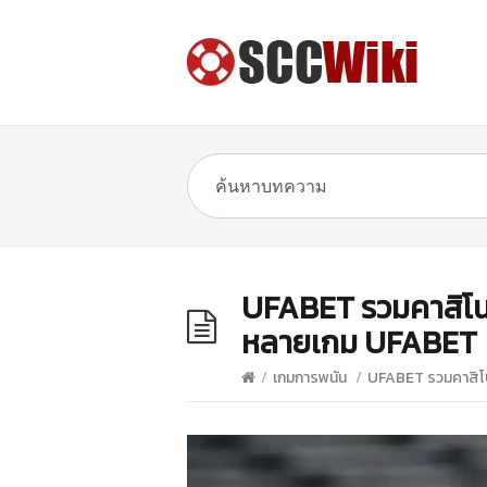
UFABET รวมคาสิโน 
หลายเกม UFABET
/
เกมการพนัน
/
UFABET รวมคาสิโน