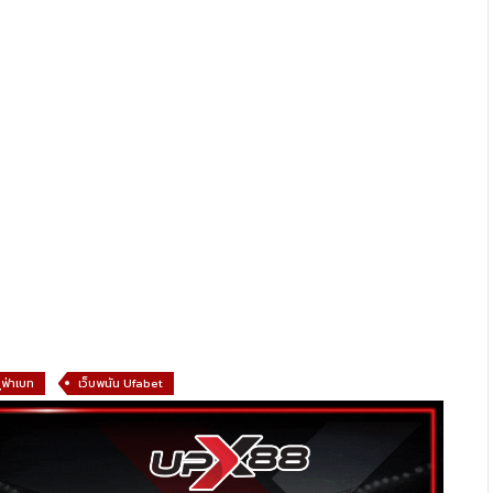
ูฟ่าเบท
เว็บพนัน Ufabet