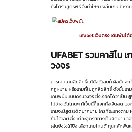
ยังได้รับสูตรฟรี จึงทำให้การเล่นเกมมันง่
ufabet เว็บตรง เดิมพันได้
UFABET รวมคาสิโน
เก
วงจร
การเล่นเกมลิขสิทธิ์แท้ข้อดีเลยก็ คือมันจะท
กฎหมาย หรือเกมที่ไม่ถูกลิขสิทธิ์ ดังนั้นเกม
เกมพนันแบบครบวงจร ซึ่งเรียกได้ว่าเป็น
ย
ไม่ว่าจะวันไหนๆ ที่เว็บนี้ก็แจกทั้งเงินสด 
เกมจะมีสูตรเด็ดมากมาย ใครที่จะแทงตาม 
กันได้เลย ซึ่งแต่ละสูตรที่ทางเว็บคิดมา มาจา
เล่นยังไงให้ปัง เลือกเกมไหนดี ทุนหลักพัน