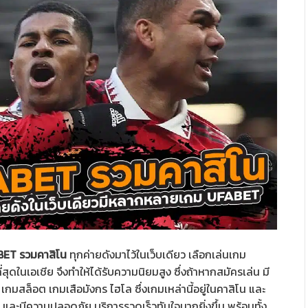
ET รวมคาสิโน
ทุกค่ายดังมาไว้ในเว็บเดียว เลือกเล่นเกม
ี่สุดในเอเชีย จึงทำให้ได้รับความนิยมสูง ซึ่งถ้าหากสมัครเล่น มี
เกมสล็อต เกมเสือมังกร ไฮโล ซึ่งเกมเหล่านี้อยู่ในคาสิโน และ
 และมีความปลอดภัย บริการรวดเร็วทันใจมากยิ่งขึ้น พร้อมทั้ง