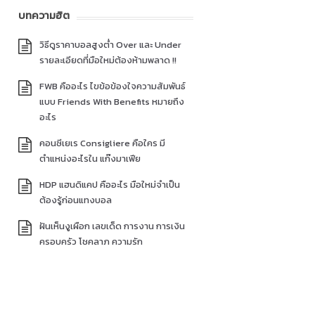
บทความฮิต
วิธีดูราคาบอลสูงต่ำ Over และ Under
รายละเอียดที่มือใหม่ต้องห้ามพลาด !!
FWB คืออะไร ไขข้อข้องใจความสัมพันธ์
แบบ Friends With Benefits หมายถึง
อะไร
คอนซีเยเร Consigliere คือใคร มี
ตำแหน่งอะไรใน แก๊งมาเฟีย
HDP แฮนดิแคป คืออะไร มือใหม่จำเป็น
ต้องรู้ก่อนแทงบอล
ฝันเห็นงูเผือก เลขเด็ด การงาน การเงิน
ครอบครัว โชคลาภ ความรัก