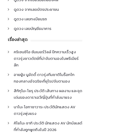
ดูดวง จากเลขบัตรประชาชน
ดูดวง เลขทะเบียนรถ
ดูดวง เลขบัญชีธนาคาร
เรื่องล่าสุด
คริเซนซิโอ ซัมเมอร์วิลล์ ปีกความเร็วสูง
ดาวรุ่งชาวดัตช์ที่น่าจับตามองในพรีเมียร์
ลีก
อายยู้บ บูอัดดี้ ดาวรุ่งทีมชาติโมร็อกโก
กองกลางอัจฉริยะที่ยุโรปจับตามอง
สึกิกุโมะ โยรุ ประวัติ เส้นทาง ผลงาน และจุด
เด่นของดาราเอวีญี่ปุ่นที่กำลังมาแรง
นาโนะ โอกาซาวาระ ประวัตินักแสดง AV
ดาวรุ่งพุ่งแรง
คิโยโนะ ซากิ ประวัติ นักแสดง AV นักบัลเลต์
ที่กำลังถูกพูดถึงในปี 2026