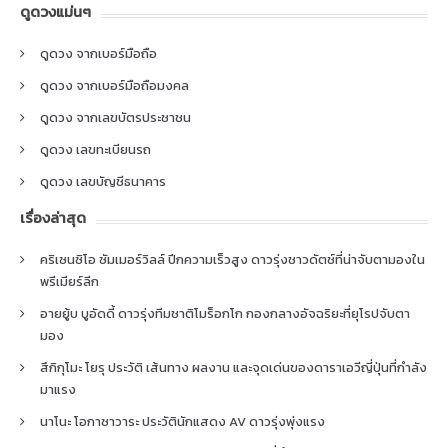
ดูดวงแม่นๆ
ดูดวง จากเบอร์มือถือ
ดูดวง จากเบอร์มือถือมงคล
ดูดวง จากเลขบัตรประชาชน
ดูดวง เลขทะเบียนรถ
ดูดวง เลขบัญชีธนาคาร
เรื่องล่าสุด
คริเซนซิโอ ซัมเมอร์วิลล์ ปีกความเร็วสูง ดาวรุ่งชาวดัตช์ที่น่าจับตามองใน
พรีเมียร์ลีก
อายยู้บ บูอัดดี้ ดาวรุ่งทีมชาติโมร็อกโก กองกลางอัจฉริยะที่ยุโรปจับตา
มอง
สึกิกุโมะ โยรุ ประวัติ เส้นทาง ผลงาน และจุดเด่นของดาราเอวีญี่ปุ่นที่กำลัง
มาแรง
นาโนะ โอกาซาวาระ ประวัตินักแสดง AV ดาวรุ่งพุ่งแรง