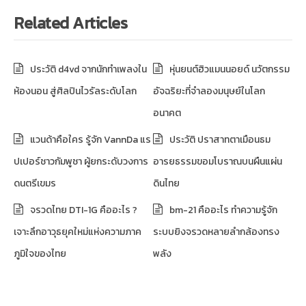
Related Articles
ประวัติ d4vd จากนักทำเพลงใน
หุ่นยนต์ฮิวแมนนอยด์ นวัตกรรม
ห้องนอน สู่ศิลปินไวรัลระดับโลก
อัจฉริยะที่จำลองมนุษย์ในโลก
อนาคต
แวนด้าคือใคร รู้จัก VannDa แร
ประวัติ ปราสาทตาเมือนธม
ปเปอร์ชาวกัมพูชา ผู้ยกระดับวงการ
อารยธรรมขอมโบราณบนผืนแผ่น
ดนตรีเขมร
ดินไทย
จรวดไทย DTI-1G คืออะไร ?
bm-21 คืออะไร ทำความรู้จัก
เจาะลึกอาวุธยุคใหม่แห่งความภาค
ระบบยิงจรวดหลายลำกล้องทรง
ภูมิใจของไทย
พลัง