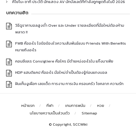
คิโยโนะ ซากิ ประวัติ นักแสดง AV นักบัลเลต์ที่กำลังถูกพูดถึงในปี 2026
บทความฮิต
วิธีดูราคาบอลสูงต่ำ Over และ Under รายละเอียดที่มือใหม่ต้องห้าม
พลาด !!
FWB คืออะไร ไขข้อข้องใจความสัมพันธ์แบบ Friends With Benefits
หมายถึงอะไร
คอนซีเยเร Consigliere คือใคร มีตำแหน่งอะไรใน แก๊งมาเฟีย
HDP แฮนดิแคป คืออะไร มือใหม่จำเป็นต้องรู้ก่อนแทงบอล
ฝันเห็นงูเผือก เลขเด็ด การงาน การเงิน ครอบครัว โชคลาภ ความรัก
หน้าแรก
กีฬา
เกมการพนัน
หวย
นโยบายความเป็นส่วนตัว
Sitemap
© Copyright, SCCWiki