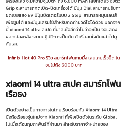
เครื่องแล้ว จะมีความจุแบตฯ ถึง 6,800 mAh เลยทีเดียว ซึ่งตัว
Grip จะสามารถกดเปิด-ปิดเครื่องได้ มีปุ่ม Dial สามารถปรับค่า
ชดเชยแสง EV มีปุ่มชัตเตอร์แบบ 2 Step สามารถหมุนเลนส์
เพื่อซูมได้ และมีปุ่มเสริมใช้สำหรับกดถ่ายวิดีโอได้ด้วย นอกจาก
นี้ xiaomi 14 ultra สเปค ที่น่าสนใจอีกว่าไม่ว่าจะเป็น จอแสดง
ผล กล้องหลัง ระบบปฏิบัติการเป็นต้น ถ้าเริ่มสนใจกันแล้วไปดู
กันเลย
Infinix Hot 40 Pro รีวิว สมาร์ทโฟนเกมมิ่ง เล่นเกมเร็วปี๊ด ใน
งบไม่ถึง 6000 บาท
xiaomi 14 ultra สเปค สมาร์ทโฟน
เรือธง
เปิดตัวอย่างเป็นทางการในไทยเรียบร้อยกับ Xiaomi 14 Ultra
มือถือเรือธงรุ่นใหม่จาก Xiaomi ที่เพิ่งเปิดตัวในระดับ Global
ไปเมื่อเดือนกุมภาพันธ์ที่ผ่านมา สำหรับราคาจำหน่ายของ