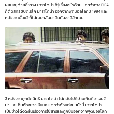
ผสมอยู่ด้วยซึ่งทาง มาราโดน่า ก็รู้เรื่องอะไรด้วย แต่ทว่าทาง FIFA
ก็ตัดสิทธิขับดิเอโก้ มาราโดน่า ออกจากฟุตบอลโลกปี 1994 และ
หลังจากนั้นเค้าก็ไม่เคยกลับมาติดทีมชาติอีกเลย
2.
หลังจากถูกตัดสิทธิ มาราโดน่า ได้กลับไปที่บ้านเกิดที่อาเจนติ
น่า และเก็บตัวอย่างเงียบๆ แต่ทว่าด้วยก่อนหน้านี้ มาราโดน่า
เป็นข่าวโด่งดังในเรื่องการใช้สารและถูกขับออกจากฟุตบอลโลก