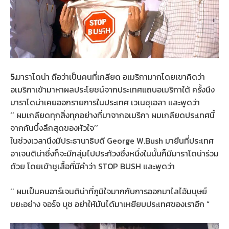
5.
มาราโดน่า ถือว่าเป็นคนที่เกลียด อเมริกามากโดยเขาคิดว่า
อเมริกาเข้ามาหาผลประโยชน์จากประเทศแถบอเมริกาใต้ ครั้งนึง
มาราโดน่าเคยออกรายการในประเทศ เวเนซุเอลา และพูดว่า
‘’ ผมเกลียดทุกสิ่งทุกอย่างที่มาจากอเมริกา ผมเกลียดประเทศนี้
จากก้นบึ้งลึกสุดของหัวใจ’’
ในช่วงเวลานึงมีประธานาธิบดี George W.Bush มายืนที่ประเทศ
อาเจนติน่าซึ่งก็จะมีกลุ่มไปประท้วงซึ่งหนึ่งในนั้นก็มีมาราโดน่าร่วม
ด้วย โดยเข้าชูเสื้อที่มีคำว่า STOP BUSH และพูดว่า
‘’ ผมเป็นคนอาร์เจนติน่าที่ภูมิใจมากกับการออกมาไลไอ้มนุษย์
ขยะอย่าง จอร์จ บุช อย่าให้มันได้มาเหยียบประเทศของเราอีก “