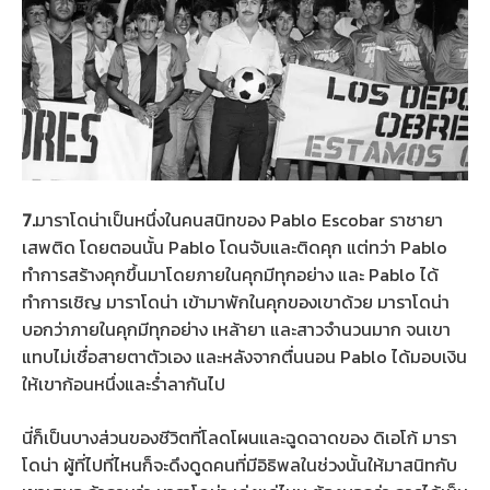
7.
มาราโดน่าเป็นหนึ่งในคนสนิทของ Pablo Escobar ราชายา
เสพติด โดยตอนนั้น Pablo โดนจับและติดคุก แต่ทว่า Pablo
ทำการสร้างคุกขึ้นมาโดยภายในคุกมีทุกอย่าง และ Pablo ได้
ทำการเชิญ มาราโดน่า เข้ามาพักในคุกของเขาด้วย มาราโดน่า
บอกว่าภายในคุกมีทุกอย่าง เหล้ายา และสาวจำนวนมาก จนเขา
แทบไม่เชื่อสายตาตัวเอง และหลังจากตื่นนอน Pablo ได้มอบเงิน
ให้เขาก้อนหนึ่งและร่ำลากันไป
นี่ก็เป็นบางส่วนของชีวิตที่โลดโผนและฉูดฉาดของ ดิเอโก้ มารา
โดน่า ผู้ที่ไปที่ไหนก็จะดึงดูดคนที่มีอิธิพลในช่วงนั้นให้มาสนิทกับ