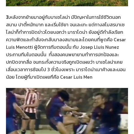
3.
หลังจากย้ายมาอยู่กับบาเซโลน่า มีปัญหาในการใช้ชีวิตนอก
สนาม ปาตี้หนักมาก และเริ่มใช้ยา จนเละเทะ แต่ทางสโมสรบาเซ
โลน่าก็ทำการปิดข่าวโดยบอกว่า มาราโดน่า ยังอยู่ดีกำลังเรียก
ความฟิตและกำลังจะกลับมาลงสนามและโดยคนที่พูดคือ Cesar
Luis Menotti ผู้จัดการทีมตอนนั้น กับ Josep Lluis Nunez
ประทานทีมในตอนนั้น ทั้งสองคนพยายามทำการปกป้องและ
ปกปิดจากสื่อ จนกระทั้งความจริงถูกเปิดเผยว่า บาเซโลน่าเคย
เลื่อนเวลาการซ้อมไป 3 ชั่วโมงเพราะ มาราโดน่าเมาค้างและนอน
น้อย โดยผู้ที่มาเปิดเผยกึคือ Cesar Luis Men