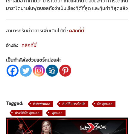
เขาเสมอ ถ้าถามว่า มาราโดน่า เก่งแค่ไหน ต้องบอกว่า การได้เห็น
มาราโดน่าเล่นฟุตบอลถือว่าเป็นเรื่องที่ดีที่สุด และคุ้มค่าที่สุดแล้ว
สามารถรับข่าวสารเพิ่มเติมได้ที่ :
คลิกที่นี่
อ้างอิง :
คลิกที่นี่
เป็นกำลังใจช่วยแชร์หน่อยค่ะ
Tagged:
กีฬาฟุตบอล
ดิเอโก้ มาราโดน่า
นักฟุตบอล
ประวัตินักฟุตบอล
ฟุตบอล