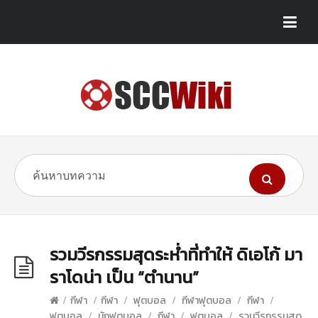
รวมวีรกรรมสุดระห่ำที่ทำให้ ดิเอโก้ มา
ราโดน่า เป็น “ตำนาน”
/
กีฬา
/
กีฬา
/
ฟุตบอล
/
กีฬาฟุตบอล
/
กีฬา
/
ฟุตบอล
/
นักฟุตบอล
/
กีฬา
/
ฟุตบอล
/
รวมวีรกรรมสุด