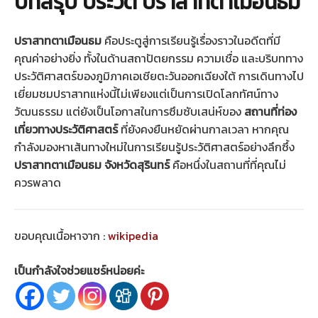
บทสรุป ประวัติ ปราสาทตาเมือนธม
ปราสาทตาเมือนธม
คือประตูสู่การเรียนรู้เรื่องราวในอดีตที่มี
คุณค่าอย่างยิ่ง ทั้งในด้านสถาปัตยกรรม ความเชื่อ และบริบททาง
ประวัติศาสตร์ของภูมิภาคเอเชียตะวันออกเฉียงใต้ การเดินทางไป
เยี่ยมชมปราสาทแห่งนี้ไม่เพียงแต่เป็นการเปิดโลกทัศน์ทาง
วัฒนธรรม แต่ยังเป็นโอกาสในการซึมซับเสน่ห์ของ
สถานที่ท่อง
เที่ยวทางประวัติศาสตร์
ที่ยังคงยืนหยัดผ่านกาลเวลา หากคุณ
กำลังมองหาเส้นทางใหม่ในการเรียนรู้ประวัติศาสตร์อย่างลึกซึ้ง
ปราสาทตาเมือนธม จังหวัดสุรินทร์
คือหนึ่งในสถานที่ที่คุณไม่
ควรพลาด
ขอบคุณเนื้อหาจาก :
wikipedia
เป็นกำลังใจช่วยแชร์หน่อยค่ะ