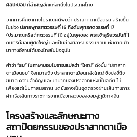
ศิลปะขอม
ที่สำคัญอีกแห่งหนึ่งในประเทศไทย
จากการศึกษาทางโบราณคดีพบว่า ปราสาทตาเมือนธม สร้างขึ้น
ในช่วง
ปลายพุทธศตวรรษที่ 16 ถึงต้นพุทธศตวรรษที่ 17
(ประมาณคริสต์ศตวรรษที่ 11) อยู่ในยุคของ
พระเจ้าสูริยวรมันที่ 1
กษัตริย์ขอมผู้ยิ่งใหญ่ และเป็นช่วงที่อารยธรรมขอมแผ่ขยายเข้า
มาทางอีสานใต้ของไทยในปัจจุบัน
คำว่า “ธม” ในภาษาขอมโบราณแปลว่า “ใหญ่”
ดังนั้น “ปราสาท
ตาเมือนธม” จึงหมายถึง ปราสาทตาเมือนหลังใหญ่ ซึ่งบ่งชี้ถึง
ขนาด ความสำคัญ และบทบาทของปราสาทแห่งนี้ในอดีต ไม่
เพียงแต่เป็นศาสนสถาน แต่ยังอาจเป็นจุดตรวจผ่านเส้นทางการ
ค้าหรือเส้นทางราชการจากเมืองหลวงของขอมสู่ภูมิภาคอื่น
โครงสร้างและลักษณะทาง
สถาปัตยกรรมของปราสาทตาเมือ