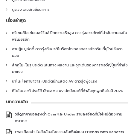
ดูดวง เลขบัญชีธนาคาร
เรื่องล่าสุด
คริเซนซิโอ ซัมเมอร์วิลล์ ปีกความเร็วสูง ดาวรุ่งชาวดัตช์ที่น่าจับตามองใน
พรีเมียร์ลีก
อายยู้บ บูอัดดี้ ดาวรุ่งทีมชาติโมร็อกโก กองกลางอัจฉริยะที่ยุโรปจับตา
มอง
สึกิกุโมะ โยรุ ประวัติ เส้นทาง ผลงาน และจุดเด่นของดาราเอวีญี่ปุ่นที่กำลัง
มาแรง
นาโนะ โอกาซาวาระ ประวัตินักแสดง AV ดาวรุ่งพุ่งแรง
คิโยโนะ ซากิ ประวัติ นักแสดง AV นักบัลเลต์ที่กำลังถูกพูดถึงในปี 2026
บทความฮิต
วิธีดูราคาบอลสูงต่ำ Over และ Under รายละเอียดที่มือใหม่ต้องห้าม
พลาด !!
FWB คืออะไร ไขข้อข้องใจความสัมพันธ์แบบ Friends With Benefits