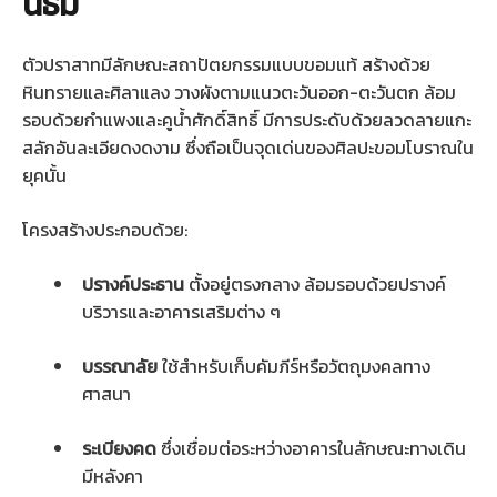
นธม
ตัวปราสาทมีลักษณะสถาปัตยกรรมแบบขอมแท้ สร้างด้วย
หินทรายและศิลาแลง วางผังตามแนวตะวันออก-ตะวันตก ล้อม
รอบด้วยกำแพงและคูน้ำศักดิ์สิทธิ์ มีการประดับด้วยลวดลายแกะ
สลักอันละเอียดงดงาม ซึ่งถือเป็นจุดเด่นของศิลปะขอมโบราณใน
ยุคนั้น
โครงสร้างประกอบด้วย:
ปรางค์ประธาน
ตั้งอยู่ตรงกลาง ล้อมรอบด้วยปรางค์
บริวารและอาคารเสริมต่าง ๆ
บรรณาลัย
ใช้สำหรับเก็บคัมภีร์หรือวัตถุมงคลทาง
ศาสนา
ระเบียงคด
ซึ่งเชื่อมต่อระหว่างอาคารในลักษณะทางเดิน
มีหลังคา