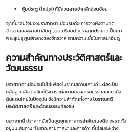
ซุ้มประตู (โคปุระ)
ที่มีลวดลายจำหลักอ่อนช้อย
จุดที่น่าสนใจของปราสาทตาเมือนธมคือ การวางผังตามคติ
จักรวาลของศาสนาฮินดู โดยเปรียบตัวปราสาทประธานเป็นเขา
พระสุเมรุ ศูนย์กลางของจักรวาล ตามความเชื่อในศาสนาฮินดู
ความสำคัญทางประวัติศาสตร์และ
วัฒนธรรม
ปราสาทตาเมือนธมไม่ใช่เพียงโบราณสถานเก่าแก่ แต่ยังเป็น
หลักฐานเชิงประจักษ์ถึงการแผ่ขยายของอารยธรรมขอมมายัง
ดินแดนไทยในปัจจุบัน จึงมีความสำคัญทั้งทาง
โบราณคดี
ประวัติศาสตร์ และวัฒนธรรมท้องถิ่น
นอกจากนี้ ปราสาทยังเป็นจุดยุทธศาสตร์สำคัญในอดีต เพราะตั้ง
อยู่บนเส้นทาง “โบราณสายศาสนาและการค้า” ที่เชื่อมระหว่าง