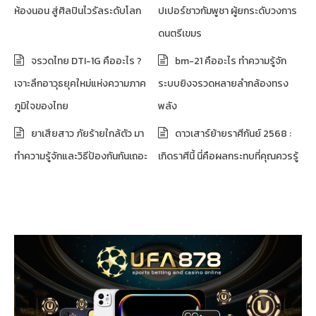
ห้องนอน สู่ศิลปินไวรัลระดับโลก
ปเปอร์ชาวกัมพูชา ผู้ยกระดับวงการ
ดนตรีเขมร
จรวดไทย DTI-1G คืออะไร ?
bm-21 คืออะไร ทำความรู้จัก
เจาะลึกอาวุธยุคใหม่แห่งความภาค
ระบบยิงจรวดหลายลำกล้องทรง
ภูมิใจของไทย
พลัง
ยาเสียสาว ภัยร้ายใกล้ตัว มา
ดาวเสาร์ย้ายราศีกันย์ 2568 :
ทำความรู้จักและวิธีป้องกันกันเถอะ
เกิดราศีนี้ นี่คือผลกระทบที่คุณควรรู้