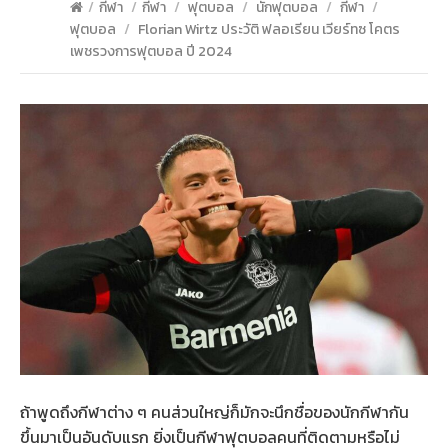
/
กีฬา
/
กีฬา
/
ฟุตบอล
/
นักฟุตบอล
/
กีฬา
/
ฟุตบอล
/
Florian Wirtz ประวัติ ฟลอเรียน เวียร์ทซ โคตร
เพชรวงการฟุตบอล ปี 2024
ถ้าพูดถึงกีฬาต่าง ๆ คนส่วนใหญ่ก็มักจะนึกชื่อของนักกีฬากัน
ขึ้นมาเป็นอันดับแรก ยิ่งเป็นกีฬาฟุตบอลคนที่ติดตามหรือไม่