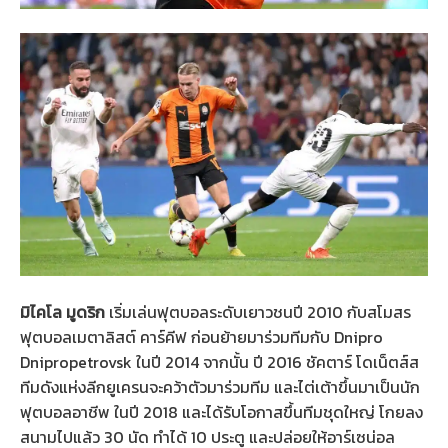
มิไคโล มูดริก
เริ่มเล่นฟุตบอลระดับเยาวชนปี 2010 กับสโมสร
ฟุตบอลเมตาลิสต์ คาร์คีฟ ก่อนย้ายมาร่วมทีมกับ Dnipro
Dnipropetrovsk ในปี 2014 จากนั้น ปี 2016 ชัคตาร์ โดเน็ตส์ส
ทีมดังแห่งลีกยูเครนจะคว้าตัวมาร่วมทีม และไต่เต้าขึ้นมาเป็นนัก
ฟุตบอลอาชีพ ในปี 2018 และได้รับโอกาสขึ้นทีมชุดใหญ่ โกยลง
สนามไปแล้ว 30 นัด ทำได้ 10 ประตู และปล่อยให้อาร์เซน่อล