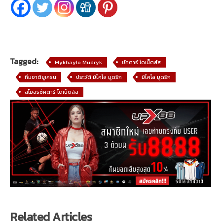
Tagged:
Mykhaylo Mudryk
ชัคตาร์ โดเน็ตส์ส
ทีมชาติยูเครน
ประวัติ มิไคโล มูดริก
มิไคโล มูดริก
สโมสรชัคตาร์ โดเน็ตส์ส
Related Articles