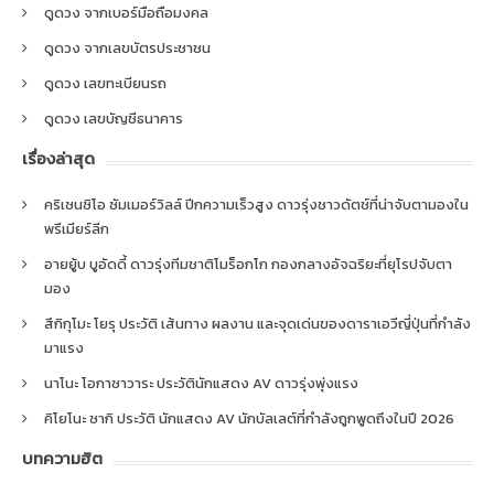
ดูดวง จากเบอร์มือถือมงคล
ดูดวง จากเลขบัตรประชาชน
ดูดวง เลขทะเบียนรถ
ดูดวง เลขบัญชีธนาคาร
เรื่องล่าสุด
คริเซนซิโอ ซัมเมอร์วิลล์ ปีกความเร็วสูง ดาวรุ่งชาวดัตช์ที่น่าจับตามองใน
พรีเมียร์ลีก
อายยู้บ บูอัดดี้ ดาวรุ่งทีมชาติโมร็อกโก กองกลางอัจฉริยะที่ยุโรปจับตา
มอง
สึกิกุโมะ โยรุ ประวัติ เส้นทาง ผลงาน และจุดเด่นของดาราเอวีญี่ปุ่นที่กำลัง
มาแรง
นาโนะ โอกาซาวาระ ประวัตินักแสดง AV ดาวรุ่งพุ่งแรง
คิโยโนะ ซากิ ประวัติ นักแสดง AV นักบัลเลต์ที่กำลังถูกพูดถึงในปี 2026
บทความฮิต