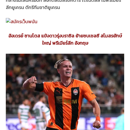
กลางริมเส้นหรือปีก สังกัดสโมสรชัคตาร์ โดเน็ตส์ส ในพรีเมียร์
ลีกยูเครน ดีกรีทีมชาติยูเครน
อังเดรย์ ซานโตส แข้งดาวรุ่งบราซิล ย้ายซบเชลซี สโมสรยักษ์
ใหญ่ พรีเมียร์ลีก อังกฤษ