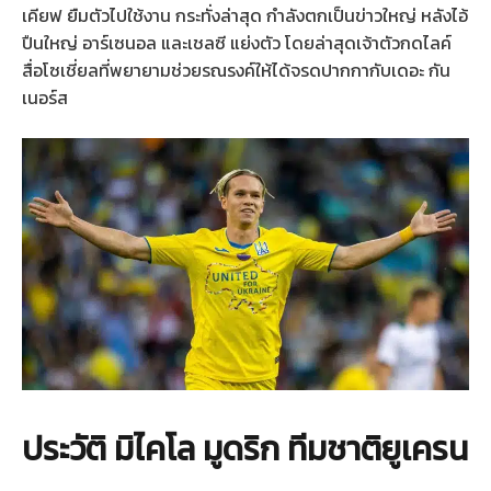
เคียฟ ยืมตัวไปใช้งาน กระทั่งล่าสุด กำลังตกเป็นข่าวใหญ่ หลังไอ้
ปืนใหญ่ อาร์เซนอล และเชลซี แย่งตัว โดยล่าสุดเจ้าตัวกดไลค์
สื่อโซเชี่ยลที่พยายามช่วยรณรงค์ให้ได้จรดปากกากับเดอะ กัน
เนอร์ส
ประวัติ มิไคโล มูดริก ทีมชาติยูเครน