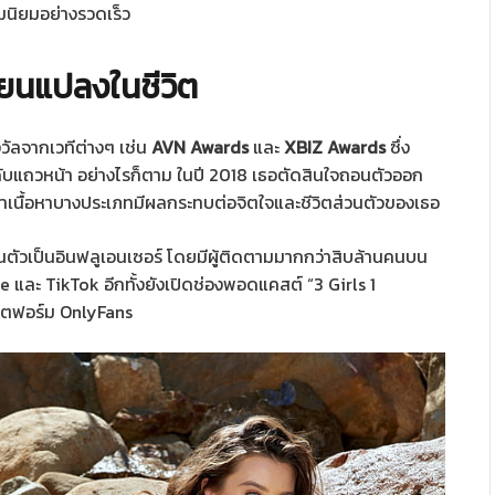
ามนิยมอย่างรวดเร็ว
่ยนแปลงในชีวิต
วัลจากเวทีต่างๆ เช่น
AVN Awards
และ
XBIZ Awards
ซึ่ง
บแถวหน้า อย่างไรก็ตาม ในปี 2018 เธอตัดสินใจถอนตัวออก
าเนื้อหาบางประเภทมีผลกระทบต่อจิตใจและชีวิตส่วนตัวของเธอ
นตัวเป็นอินฟลูเอนเซอร์ โดยมีผู้ติดตามมากกว่าสิบล้านคนบน
 และ TikTok อีกทั้งยังเปิดช่องพอดแคสต์ “3 Girls 1
ลตฟอร์ม OnlyFans