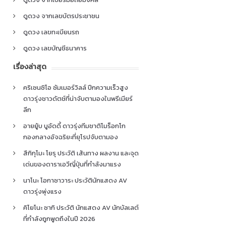
ดูดวง จากเลขบัตรประชาชน
ดูดวง เลขทะเบียนรถ
ดูดวง เลขบัญชีธนาคาร
เรื่องล่าสุด
คริเซนซิโอ ซัมเมอร์วิลล์ ปีกความเร็วสูง
ดาวรุ่งชาวดัตช์ที่น่าจับตามองในพรีเมียร์
ลีก
อายยู้บ บูอัดดี้ ดาวรุ่งทีมชาติโมร็อกโก
กองกลางอัจฉริยะที่ยุโรปจับตามอง
สึกิกุโมะ โยรุ ประวัติ เส้นทาง ผลงาน และจุด
เด่นของดาราเอวีญี่ปุ่นที่กำลังมาแรง
นาโนะ โอกาซาวาระ ประวัตินักแสดง AV
ดาวรุ่งพุ่งแรง
คิโยโนะ ซากิ ประวัติ นักแสดง AV นักบัลเลต์
ที่กำลังถูกพูดถึงในปี 2026