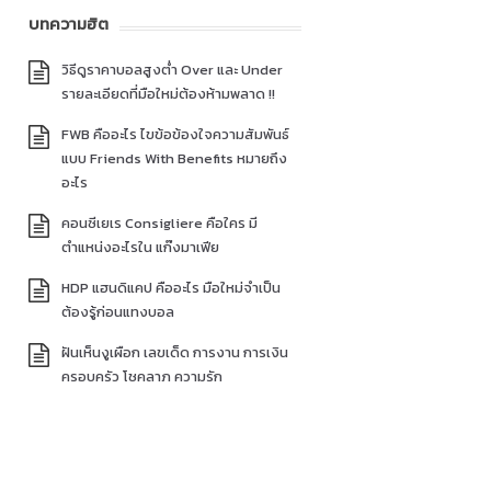
บทความฮิต
วิธีดูราคาบอลสูงต่ำ Over และ Under
รายละเอียดที่มือใหม่ต้องห้ามพลาด !!
FWB คืออะไร ไขข้อข้องใจความสัมพันธ์
แบบ Friends With Benefits หมายถึง
อะไร
คอนซีเยเร Consigliere คือใคร มี
ตำแหน่งอะไรใน แก๊งมาเฟีย
HDP แฮนดิแคป คืออะไร มือใหม่จำเป็น
ต้องรู้ก่อนแทงบอล
ฝันเห็นงูเผือก เลขเด็ด การงาน การเงิน
ครอบครัว โชคลาภ ความรัก