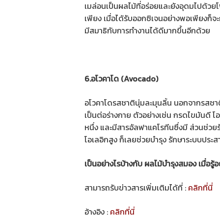
เมล่อนเป็นผลไม้ที่อร่อยและยังอุดมไปด้วย
เพียง เมื่อได้รับออกซิเจนอย่างพอเพียงก
มีสมาธิกับการทำงานได้ดีมากขึ้นอีกด้วย
6.อโวคาโด (Avocado)
อโวคาโดรสชาตินุ่มละมุนลิ้น นอกจากรสชาติท
เป็นต่อร่างกาย ตัวอย่างเช่น กรดไขมันดี โ
หนึ่ง และมีสารอัลฟาแคโรทีนซึ่งมี ส่วนช่วย
โอเลอิกสูง ก็เลยช่วยบํารุง รักษาระบบประสา
เป็นอย่างไรบ้างกับ ผลไม้บํารุงสมอง เมื่อรู
สามารถรับข่าวสารเพิ่มเติมได้ที่ :
คลิกที่นี่
อ้างอิง :
คลิกที่นี่