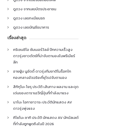
ดูดวง จากเลขบัตรประชาชน
ดูดวง เลขทะเบียนรถ
ดูดวง เลขบัญชีธนาคาร
เรื่องล่าสุด
คริเซนซิโอ ซัมเมอร์วิลล์ ปีกความเร็วสูง
ดาวรุ่งชาวดัตช์ที่น่าจับตามองในพรีเมียร์
ลีก
อายยู้บ บูอัดดี้ ดาวรุ่งทีมชาติโมร็อกโก
กองกลางอัจฉริยะที่ยุโรปจับตามอง
สึกิกุโมะ โยรุ ประวัติ เส้นทาง ผลงาน และจุด
เด่นของดาราเอวีญี่ปุ่นที่กำลังมาแรง
นาโนะ โอกาซาวาระ ประวัตินักแสดง AV
ดาวรุ่งพุ่งแรง
คิโยโนะ ซากิ ประวัติ นักแสดง AV นักบัลเลต์
ที่กำลังถูกพูดถึงในปี 2026