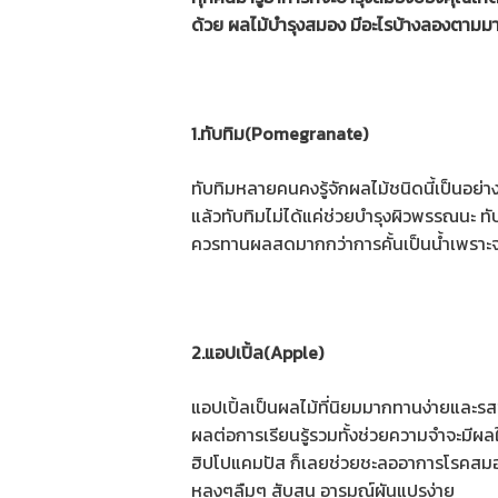
ด้วย ผลไม้บํารุงสมอง มีอะไรบ้างลองตามม
1.ทับทิม(Pomegranate)
ทับทิมหลายคนคงรู้จักผลไม้ชนิดนี้เป็นอย่า
แล้วทับทิมไม่ได้แค่ช่วยบำรุงผิวพรรณนะ ทั
ควรทานผลสดมากกว่าการคั้นเป็นน้ำเพราะจ
2.แอปเปิ้ล(Apple)
แอปเปิ้ลเป็นผลไม้ที่นิยมมากทานง่ายและ
ผลต่อการเรียนรู้รวมทั้งช่วยความจําจะมีผ
ฮิปโปแคมปัส ก็เลยช่วยชะลออาการโรคสมองเส
หลงๆลืมๆ สับสน อารมณ์ผันแปรง่าย