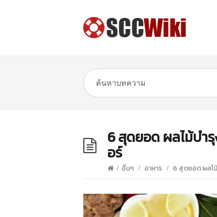
6 สุดยอด ผลไม้บําร
อร์
/
อื่นๆ
/
อาหาร
/
6 สุดยอด ผลไม้