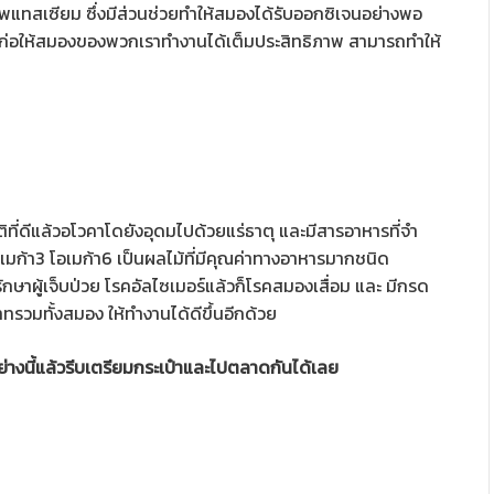
โพแทสเซียม ซึ่งมีส่วนช่วยทําให้สมองได้รับออกซิเจนอย่างพอ
็จะก่อให้สมองของพวกเราทำงานได้เต็มประสิทธิภาพ สามารถทำให้
ี่ดีแล้วอโวคาโดยังอุดมไปด้วยแร่ธาตุ และมีสารอาหารที่จํา
อเมก้า3 โอเมก้า6 เป็นผลไม้ที่มีคุณค่าทางอาหารมากชนิด
รักษาผู้เจ็บป่วย โรคอัลไซเมอร์แล้วก็โรคสมองเสื่อม และ มีกรด
ทรวมทั้งสมอง ให้ทํางานได้ดีขึ้นอีกด้วย
้อย่างนี้แล้วรีบเตรียมกระเป๋าและไปตลาดกันได้เลย