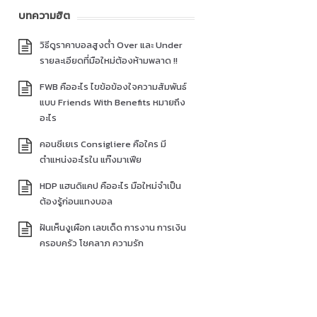
บทความฮิต
วิธีดูราคาบอลสูงต่ำ Over และ Under
รายละเอียดที่มือใหม่ต้องห้ามพลาด !!
FWB คืออะไร ไขข้อข้องใจความสัมพันธ์
แบบ Friends With Benefits หมายถึง
อะไร
คอนซีเยเร Consigliere คือใคร มี
ตำแหน่งอะไรใน แก๊งมาเฟีย
HDP แฮนดิแคป คืออะไร มือใหม่จำเป็น
ต้องรู้ก่อนแทงบอล
ฝันเห็นงูเผือก เลขเด็ด การงาน การเงิน
ครอบครัว โชคลาภ ความรัก