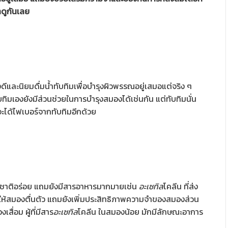
าดูกันเลย
งดีและนิยมดื่มน้ำทับทิมเพื่อบำรุงผิวพรรณอยู่เสมอแต่จริง ๆ
บทิมเองยังมีส่วนช่วยในการบำรุงสมองได้เช่นกัน แต่ทับทิมนั่น
ะได้ไฟเบอร์จากทับทิมอีกด้วย
รสชาติอร่อย แถมยังมีสารอาหารมากมายเช่น
อะเซทิล
โคลีน ที่ส่ง
ลให้สมองตื่นตัว แถมยังเพิ่มประสิทธิภาพความจําของสมองส่วน
ื่อม ผู้ที่มีสาร
อะเซทิล
โคลีน ในสมองน้อย มักมีลักษณะอาการ