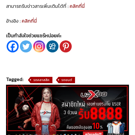
สามารถรับข่าวสารเพิ่มเติมได้ที่ :
คลิกที่นี่
อ้างอิง :
คลิกที่นี่
เป็นกำลังใจช่วยแชร์หน่อยค่ะ
Tagged:
รถคลาสสิค
รถยนต์