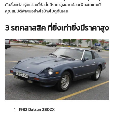
กันซึ่งแต่ละรุ่นแต่ละยี่ห้อนั้นมีราคาสูงมากน้อยเพียงใดและมี
คุณสมบัติพิเศษอย่างไรบ้างไปดูกันเลย
3 รถคลาสสิค ที่ยิ่งเก่ายิ่งมีราคาสูง
1982
Datsun 280ZX