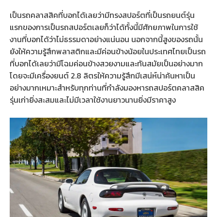
เป็นรถคลาสสิคที่บอกได้เลยว่ามีทรงสปอร์ตที่เป็นรถยนต์รุ่น
แรกของการเป็นรถสปอร์ตเลยก็ว่าได้ทั้งนี้มีศักยภาพในการใช้
งานที่บอกได้ว่าไม่ธรรมดาอย่างแน่นอน นอกจากนี้สูงของรถนั้น
ยังให้ความรู้สึกพลาสติกและมีค่อนข้างน้อยในประเทศไทยเป็นรถ
ที่บอกได้เลยว่ามีโฉมค่อนข้างสวยงามและทันสมัยเป็นอย่างมาก
โดยจะมีเครื่องยนต์ 2.8 ลิตรให้ความรู้สึกมีเสน่ห์น่าค้นหาเป็น
อย่างมากเหมาะสำหรับทุกท่านที่กำลังมองหารถสปอร์ตคลาสสิค
รุ่นเก่ายิ่งสะสมและไม่มีเวลาใช้งานยาวนานยิ่งมีราคาสูง