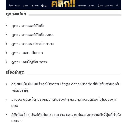
ดูดวงแม่นๆ
ดูดวง จากเบอร์มือถือ
ดูดวง จากเบอร์มือถือมงคล
ดูดวง จากเลขบัตรประชาชน
ดูดวง เลขทะเบียนรถ
ดูดวง เลขบัญชีธนาคาร
เรื่องล่าสุด
คริเซนซิโอ ซัมเมอร์วิลล์ ปีกความเร็วสูง ดาวรุ่งชาวดัตช์ที่น่าจับตามองใน
พรีเมียร์ลีก
อายยู้บ บูอัดดี้ ดาวรุ่งทีมชาติโมร็อกโก กองกลางอัจฉริยะที่ยุโรปจับตา
มอง
สึกิกุโมะ โยรุ ประวัติ เส้นทาง ผลงาน และจุดเด่นของดาราเอวีญี่ปุ่นที่กำลัง
มาแรง