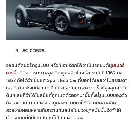
AC COBRA
รถยนต์สปอร์ตรูปแบบ หรือที่เราเรียกได้ว่าเป็นรถยนต์
ซุปเปอร์
คาร์
สิ้นที่มีสมรรถภาพสูงต้องถูกผลิตในครั้งแรกในปี 1962 ถึง
1967 ถือได้ว่าเป็นยศ Sport Eco Car ที่บอกได้เลยว่าไม่ธรรมดา
เลยทีเดียวซึ่งมีทั้งหมด 2 ที่นั่งและมีสภาพความเร็วที่สูงสุดลำดับ
ต้นๆเลยก็ว่าได้ในสมัยที่ถูกเปิดตัวออกมานั้นทั้งนี้รูปแบบของตัว
ถังและลวดลายของรถจะถูกออกแบบมาให้มีความคลาสสิค
สวยงามผสมผสานกับความทันสมัยในช่วงยุคสมัยนั้นจึงทำให้
เป็นรถยนต์ที่มีเอกลักษณ์เป็นของตนเอง