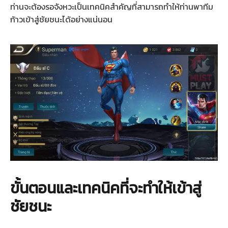
ท่านจะต้องรอจังหวะเป็นเทคนิคสำคัญที่สามารถทำให้ท่านพาทีม
ก้าวเข้าสู่ชัยชนะได้อย่างแน่นอน
ขั้นตอนและเทคนิคที่จะทำให้เข้าสู่
ชัยชนะ