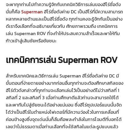
จะพาทุกท่านไปทำความรู้จักกับเทคนิควิธีการเล่นของฮีโร่ชื่อดัง
นั่นก็คือ
Superman
ฮีโร่ชื่อดังค่าย DC เป็นฮีโร่ที่มีความสามารถ
หลากหลายด้านและเป็นฮีโร่ชื่อดัง ทุกท่านคงจะรู้จักกันเป็นอย่าง
ดีเราจึงเลือกที่จะอธิบายเกี่ยวกับ ศักยภาพรวมถึง เทคนิคการ
เล่น Superman ROV ที่จะทำให้ประสบความสำเร็จและพาให้ทีม
ก้าวเข้าสู่เส้นชัยหรือชัยชนะ
เทคนิคการเล่น Superman ROV
สำหรับเทคนิคและวิธีการเล่น Superman ฮีโร่ชื่อดังค่าย DC มี
ขั้นตอนที่ง่ายดายอย่างมากก่อนอื่นทุกท่านจะต้องศึกษาสกิลของ
ฮีโร่ตัวดังกล่าวที่ทุกท่านจะเลือกเล่นไว้เป็นอย่างดีไม่ว่าสกิลที่ 1
สกิลที่ 2 และสกิลที่ 3 เมื่อท่านศึกษาดีแล้วท่านจะสามารถใช้ได้
และพาทีมไปสู่ชัยชนะได้อย่างแน่นอน ซึ่งฮีโร่ซุปเปอร์แมนนั้นจัด
ได้ว่าเป็นฮีโร่ในตำแหน่งไฟเตอร์ที่มีความว่องไวในการเคลื่อนที่
ค่อนข้างสูงซึ่งจุดเด่นนั่นก็ลืมคือพละกำลังในการโจมตีที่บอกได้
เลยว่าไม่ธรรมดาเมื่อท่านเลือกที่จะใช้สกิลในแต่ละรูปแบบแล้ว