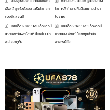
ฮวงจุ้ยสีมงคล จากปีนักษัตร
ความฝันกับตัวเลข ดูดวง เสี่ยง
เลือกสีถูกกับตัวเอง เสริมโชคลาภ
โชค หลักทำนายฝันตีเลขตามตำรา
ดวงดีตลอดปี
โบราณ
เลขเด็ด 1/9/65 เลขเด็ดงวดนี้
เลขเด็ด 1/8/65 เลขเด็ดงวดนี้
หวยออกวันพฤหัสบดี มีเลขไหนน่า
หวยซอง จัดมาให้จากทุกสำนัก
สนใจมาดูกัน
อาจารย์ดัง