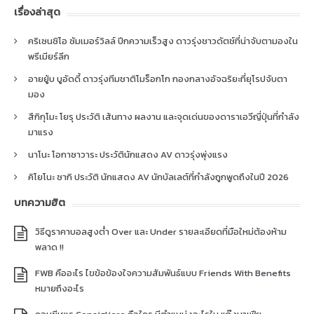
เรื่องล่าสุด
คริเซนซิโอ ซัมเมอร์วิลล์ ปีกความเร็วสูง ดาวรุ่งชาวดัตช์ที่น่าจับตามองใน
พรีเมียร์ลีก
อายยู้บ บูอัดดี้ ดาวรุ่งทีมชาติโมร็อกโก กองกลางอัจฉริยะที่ยุโรปจับตา
มอง
สึกิกุโมะ โยรุ ประวัติ เส้นทาง ผลงาน และจุดเด่นของดาราเอวีญี่ปุ่นที่กำลัง
มาแรง
นาโนะ โอกาซาวาระ ประวัตินักแสดง AV ดาวรุ่งพุ่งแรง
คิโยโนะ ซากิ ประวัติ นักแสดง AV นักบัลเลต์ที่กำลังถูกพูดถึงในปี 2026
บทความฮิต
วิธีดูราคาบอลสูงต่ำ Over และ Under รายละเอียดที่มือใหม่ต้องห้าม
พลาด !!
FWB คืออะไร ไขข้อข้องใจความสัมพันธ์แบบ Friends With Benefits
หมายถึงอะไร