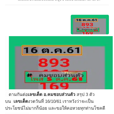
ตามกันต่อ
เลขเด็ด อ.คมชอบส่วนตัว
สรุป 3 ตัว
บน
เลขเด็ด
งวดวันที่ 16/10/61 เราหวังว่าจะเป็น
ประโยชน์ไม่มากก็น้อย และขอให้คอหวยทุกท่านโชคดี