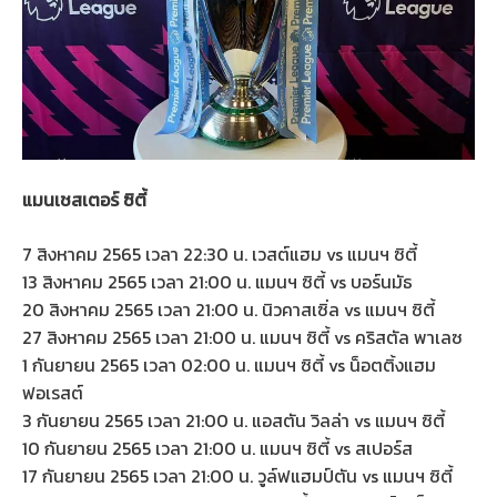
แมนเชสเตอร์ ซิตี้
7 สิงหาคม 2565 เวลา 22:30 น. เวสต์แฮม vs แมนฯ ซิตี้
13 สิงหาคม 2565 เวลา 21:00 น. แมนฯ ซิตี้ vs บอร์นมัธ
20 สิงหาคม 2565 เวลา 21:00 น. นิวคาสเซิ่ล vs แมนฯ ซิตี้
27 สิงหาคม 2565 เวลา 21:00 น. แมนฯ ซิตี้ vs คริสตัล พาเลซ
1 กันยายน 2565 เวลา 02:00 น. แมนฯ ซิตี้ vs น็อตติ้งแฮม
ฟอเรสต์
3 กันยายน 2565 เวลา 21:00 น. แอสตัน วิลล่า vs แมนฯ ซิตี้
10 กันยายน 2565 เวลา 21:00 น. แมนฯ ซิตี้ vs สเปอร์ส
17 กันยายน 2565 เวลา 21:00 น. วูล์ฟแฮมป์ตัน vs แมนฯ ซิตี้