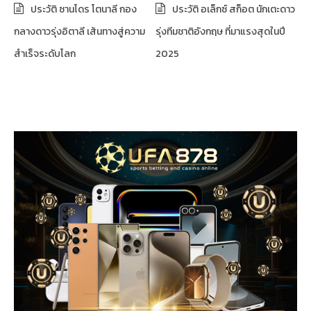
ประวัติ ซานโดร โตนาลี กอง
ประวัติ อเล็กซ์ สก็อต นักเตะดาว
กลางดาวรุ่งอิตาลี เส้นทางสู่ความ
รุ่งทีมชาติอังกฤษ ที่มาแรงสุดในปี
สำเร็จระดับโลก
2025