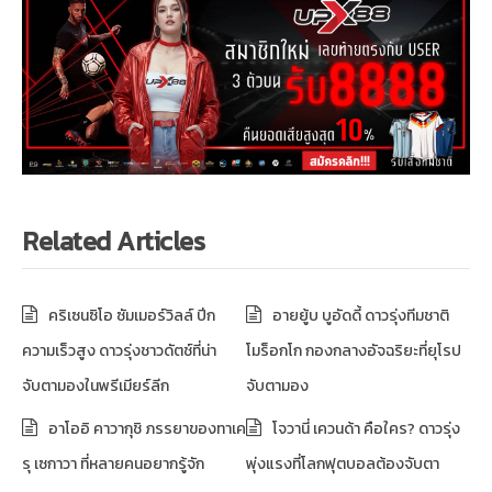
Related Articles
คริเซนซิโอ ซัมเมอร์วิลล์ ปีก
อายยู้บ บูอัดดี้ ดาวรุ่งทีมชาติ
ความเร็วสูง ดาวรุ่งชาวดัตช์ที่น่า
โมร็อกโก กองกลางอัจฉริยะที่ยุโรป
จับตามองในพรีเมียร์ลีก
จับตามอง
อาโออิ คาวากุชิ ภรรยาของทาเค
โจวานี่ เควนด้า คือใคร? ดาวรุ่ง
รุ เซกาวา ที่หลายคนอยากรู้จัก
พุ่งแรงที่โลกฟุตบอลต้องจับตา