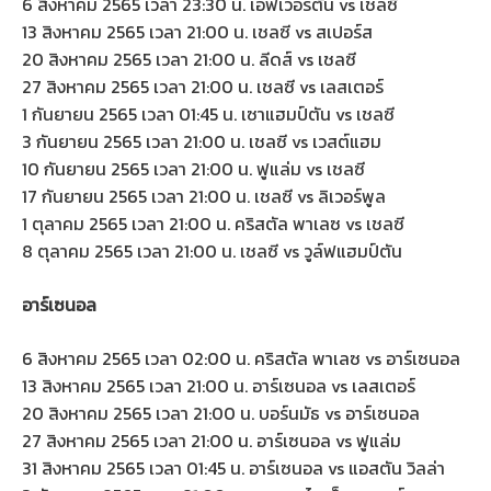
6 สิงหาคม 2565 เวลา 23:30 น. เอฟเวอร์ตัน vs เชลซี
13 สิงหาคม 2565 เวลา 21:00 น. เชลซี vs สเปอร์ส
20 สิงหาคม 2565 เวลา 21:00 น. ลีดส์ vs เชลซี
27 สิงหาคม 2565 เวลา 21:00 น. เชลซี vs เลสเตอร์
1 กันยายน 2565 เวลา 01:45 น. เซาแฮมป์ตัน vs เชลซี
3 กันยายน 2565 เวลา 21:00 น. เชลซี vs เวสต์แฮม
10 กันยายน 2565 เวลา 21:00 น. ฟูแล่ม vs เชลซี
17 กันยายน 2565 เวลา 21:00 น. เชลซี vs ลิเวอร์พูล
1 ตุลาคม 2565 เวลา 21:00 น. คริสตัล พาเลซ vs เชลซี
8 ตุลาคม 2565 เวลา 21:00 น. เชลซี vs วูล์ฟแฮมป์ตัน
อาร์เซนอล
6 สิงหาคม 2565 เวลา 02:00 น. คริสตัล พาเลซ vs อาร์เซนอล
13 สิงหาคม 2565 เวลา 21:00 น. อาร์เซนอล vs เลสเตอร์
20 สิงหาคม 2565 เวลา 21:00 น. บอร์นมัธ vs อาร์เซนอล
27 สิงหาคม 2565 เวลา 21:00 น. อาร์เซนอล vs ฟูแล่ม
31 สิงหาคม 2565 เวลา 01:45 น. อาร์เซนอล vs แอสตัน วิลล่า