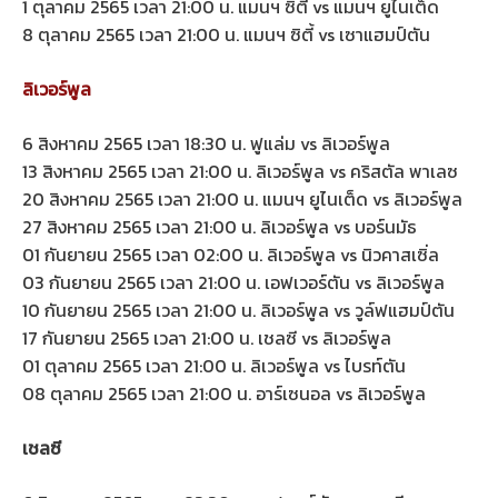
1 ตุลาคม 2565 เวลา 21:00 น. แมนฯ ซิตี้ vs แมนฯ ยูไนเต็ด
8 ตุลาคม 2565 เวลา 21:00 น. แมนฯ ซิตี้ vs เซาแฮมป์ตัน
ลิเวอร์พูล
6 สิงหาคม 2565 เวลา 18:30 น. ฟูแล่ม vs ลิเวอร์พูล
13 สิงหาคม 2565 เวลา 21:00 น. ลิเวอร์พูล vs คริสตัล พาเลซ
20 สิงหาคม 2565 เวลา 21:00 น. แมนฯ ยูไนเต็ด vs ลิเวอร์พูล
27 สิงหาคม 2565 เวลา 21:00 น. ลิเวอร์พูล vs บอร์นมัธ
01 กันยายน 2565 เวลา 02:00 น. ลิเวอร์พูล vs นิวคาสเซิ่ล
03 กันยายน 2565 เวลา 21:00 น. เอฟเวอร์ตัน vs ลิเวอร์พูล
10 กันยายน 2565 เวลา 21:00 น. ลิเวอร์พูล vs วูล์ฟแฮมป์ตัน
17 กันยายน 2565 เวลา 21:00 น. เชลซี vs ลิเวอร์พูล
01 ตุลาคม 2565 เวลา 21:00 น. ลิเวอร์พูล vs ไบรท์ตัน
08 ตุลาคม 2565 เวลา 21:00 น. อาร์เซนอล vs ลิเวอร์พูล
เชลซี