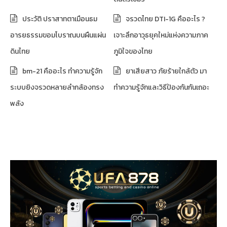
ประวัติ ปราสาทตาเมือนธม
จรวดไทย DTI-1G คืออะไร ?
อารยธรรมขอมโบราณบนผืนแผ่น
เจาะลึกอาวุธยุคใหม่แห่งความภาค
ดินไทย
ภูมิใจของไทย
bm-21 คืออะไร ทำความรู้จัก
ยาเสียสาว ภัยร้ายใกล้ตัว มา
ระบบยิงจรวดหลายลำกล้องทรง
ทำความรู้จักและวิธีป้องกันกันเถอะ
พลัง