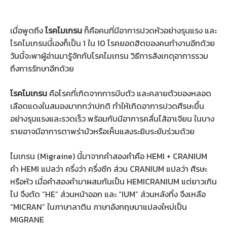
เมื่อพูดถึง
โรคไมเกรน
ก็คือคนที่มีอาการปวดหัวอย่างรุนแรง และ
โรคไมเกรนนี้เองก็เป็น 1 ใน 10 โรคยอดฮิตของคนทำงานอีกด้วย
วันนี้จะพาผู้อ่านมารู้จักกับโรคไมเกรน วิธีการสังเกตุอาการรวม
ถึงการรักษาอีกด้วย
โรคไมเกรน
คือโรคที่เกิดจากการบีบตัว และคลายตัวของหลอด
เลือดแดงในสมองมากกว่าปกติ ทำให้เกิดอาการปวดศีรษะขึ้น
อย่างรุนแรงและรวดเร็ว พร้อมกับมีอาการคลื่นไส้อาเจียน ในบาง
รายอาจมีอาการตาพร่ามัวหรือเห็นแสงระยิบระยับร่วมด้วย
ไมเกรน (Migraine) นี้มาจากคำสองคำคือ HEMI + CRANIUM
คำ HEMI แปลว่า ครึ่งว่า ครึ่งซีก ส่วน CRANIUM แปลว่า ศีรษะ
หรือหัว เมื่อคำสองคำมาผสมกันเป็น HEMICRANIUM แต่ยาวเกิน
ไป จึงตัด “HE” ส่วนหน้าออก และ “IUM” ส่วนหลังทิ้ง จึงเหลือ
“MICRAN” ในภาษาลาติน ภาษาอังกฤษมาแปลงใหม่เป็น
MIGRANE