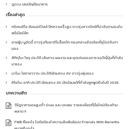
ดูดวง เลขบัญชีธนาคาร
เรื่องล่าสุด
คริเซนซิโอ ซัมเมอร์วิลล์ ปีกความเร็วสูง ดาวรุ่งชาวดัตช์ที่น่าจับตามองใน
พรีเมียร์ลีก
อายยู้บ บูอัดดี้ ดาวรุ่งทีมชาติโมร็อกโก กองกลางอัจฉริยะที่ยุโรปจับตา
มอง
สึกิกุโมะ โยรุ ประวัติ เส้นทาง ผลงาน และจุดเด่นของดาราเอวีญี่ปุ่นที่กำลัง
มาแรง
นาโนะ โอกาซาวาระ ประวัตินักแสดง AV ดาวรุ่งพุ่งแรง
คิโยโนะ ซากิ ประวัติ นักแสดง AV นักบัลเลต์ที่กำลังถูกพูดถึงในปี 2026
บทความฮิต
วิธีดูราคาบอลสูงต่ำ Over และ Under รายละเอียดที่มือใหม่ต้องห้าม
พลาด !!
FWB คืออะไร ไขข้อข้องใจความสัมพันธ์แบบ Friends With Benefits
หมายถึงอะไร