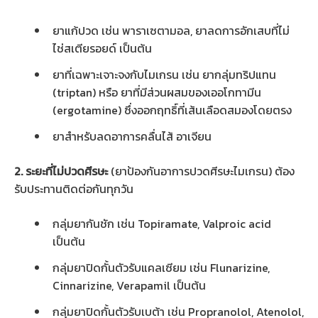
ยาแก้ปวด เช่น พาราเซตามอล, ยาลดการอักเสบที่ไม่
ไช่สเตียรอยด์ เป็นต้น
ยาที่เฉพาะเจาะจงกับไมเกรน เช่น ยากลุ่มทริปแทน
(triptan) หรือ ยาที่มีส่วนผสมของเออโกทามีน
(ergotamine) ซึ่งออกฤทธิ์ที่เส้นเลือดสมองโดยตรง
ยาสำหรับลดอาการคลื่นไส้ อาเจียน
2. ระยะที่ไม่ปวดศีรษะ
(ยาป้องกันอาการปวดศีรษะไมเกรน) ต้อง
รับประทานติดต่อกันทุกวัน
กลุ่มยากันชัก เช่น Topiramate, Valproic acid
เป็นต้น
กลุ่มยาปิดกั้นตัวรับแคลเซียม เช่น Flunarizine,
Cinnarizine, Verapamil เป็นต้น
กลุ่มยาปิดกั้นตัวรับเบต้า เช่น Propranolol, Atenolol,