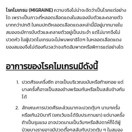
โรคไมเกรน (MIGRAINE)
ความจริงไม่น่าจะจัดว่าเป็นโรคแต่อย่าง
ใด เพราะเป็นภาวะที่หลอดเลือดแดงในสมองบีบตัวและคลายตัว
มากกว่าปกติ ในคนปกติหลอดเลือดแดงเหล่านี้มีอยู่มากมายใน
สมองจะมีการบีบตัวและคลายตัวอยู่เป็นประจำ แต่ไม่มากจึงไม่
ปวดหัว ในผู้ปวดไมเกรนจะไม่พบพยาธิใดๆ ในหลอดเลือดแดง
ของสมองจึงไม่ต้องกังวลว่าจะเกิดอัมพาตหรือพิการแต่อย่างใด
อาการของโรคไมเกรนมีดังนี้
ปวดศีรษะครึ่งซีก อาจเป็นบริเวณขมับหรือท้ายทอย แต่
บางครั้งก็อาจเป็นสองข้างพร้อมกันหรือเป็นสลับข้างกัน
ได้
ลักษณะการปวดศีรษะส่วนมากจะปวดตุ้บๆ นานๆครั้ง
หรือเกิน20นาที (ยกเว้นจะได้รับประทานยา) แต่บางครั้ง
ถ้าเป็นรุนแรง อาจปวดนานเป็นวันๆหรือสัปดาห์ก็ได้ผู้
ป่วยบางรายอาจมีปวดตื้อๆสลับกับปวดตุ้บ ๆ ในสมอง