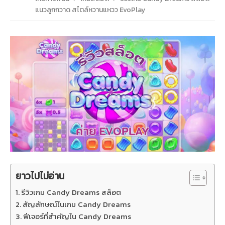
แนวลูกกวาด สไตล์หวานแหวว EvoPlay
ยาวไปไม่อ่าน
รีวิวเกม Candy Dreams สล็อต
สัญลักษณ์ในเกม Candy Dreams
ฟีเจอร์ที่สำคัญใน Candy Dreams