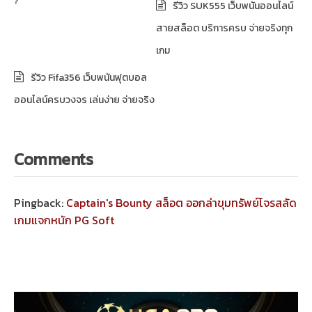
?
รีวิว SUK555 เว็บพนันออนไลน์
สายสล็อต บริการครบ จ่ายจริงทุก
เกม
รีวิว Fifa356 เว็บพนันฟุตบอล
ออนไลน์ครบวงจร เล่นง่าย จ่ายจริง
Comments
Pingback:
Captain's Bounty สล็อต ออกล่าขุมทรัพย์โจรสลัด
เกมแจกหนัก PG Soft