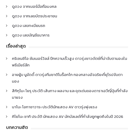
ดูดวง จากเบอร์มือถือมงคล
ดูดวง จากเลขบัตรประชาชน
ดูดวง เลขทะเบียนรถ
ดูดวง เลขบัญชีธนาคาร
เรื่องล่าสุด
คริเซนซิโอ ซัมเมอร์วิลล์ ปีกความเร็วสูง ดาวรุ่งชาวดัตช์ที่น่าจับตามองใน
พรีเมียร์ลีก
อายยู้บ บูอัดดี้ ดาวรุ่งทีมชาติโมร็อกโก กองกลางอัจฉริยะที่ยุโรปจับตา
มอง
สึกิกุโมะ โยรุ ประวัติ เส้นทาง ผลงาน และจุดเด่นของดาราเอวีญี่ปุ่นที่กำลัง
มาแรง
นาโนะ โอกาซาวาระ ประวัตินักแสดง AV ดาวรุ่งพุ่งแรง
คิโยโนะ ซากิ ประวัติ นักแสดง AV นักบัลเลต์ที่กำลังถูกพูดถึงในปี 2026
บทความฮิต