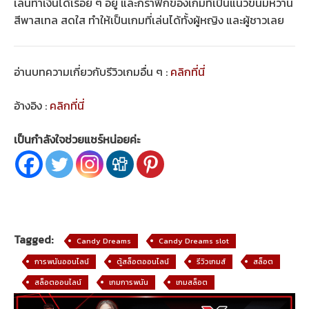
เล่นทำเงินได้เรื่อย ๆ อยู่ และกราฟิกของเกมที่เป็นแนวขนมหวาน
สีพาสเทล สดใส ทำให้เป็นเกมที่เล่นได้ทั้งผู้หญิง และผู้ชาวเลย
อ่านบทความเกี่ยวกับรีวิวเกมอื่น ๆ :
คลิกที่นี่
อ้างอิง :
คลิกที่นี่
เป็นกำลังใจช่วยแชร์หน่อยค่ะ
Tagged:
Candy Dreams
Candy Dreams slot
การพนันออนไลน์
ตู้สล็อตออนไลน์
รีวิวเกมส์
สล็อต
สล็อตออนไลน์
เกมการพนัน
เกมสล็อต