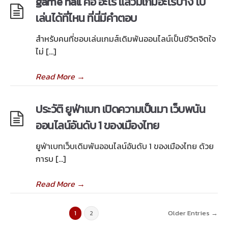
game hall คือ อะไร แล้วมีเกมอะไรบ้าง ไป
เล่นได้ที่ไหน ที่นี่มีคำตอบ
สำหรับคนที่ชอบเล่นเกมส์เดิมพันออนไลน์เป็นชีวิตจิตใจ
ไม่ […]
Read More
→
ประวัติ ยูฟ่าเบท เปิดความเป็นมา เว็บพนัน
ออนไลน์อันดับ 1 ของเมืองไทย
ยูฟ่าเบทเว็บเดิมพันออนไลน์อันดับ 1 ของเมืองไทย ด้วย
การบ […]
Read More
→
Older Entries →
1
2