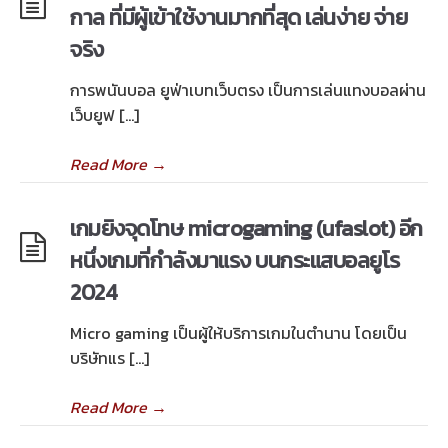
กาล ที่มีผู้เข้าใช้งานมากที่สุด เล่นง่าย จ่าย
จริง
การพนันบอล ยูฟ่าเบทเว็บตรง เป็นการเล่นแทงบอลผ่าน
เว็บยูฟ […]
Read More
→
เกมยิงจุดโทษ microgaming (ufaslot) อีก
หนึ่งเกมที่กำลังมาแรง บนกระแสบอลยูโร
2024
Micro gaming เป็นผู้ให้บริการเกมในตำนาน โดยเป็น
บริษัทแร […]
Read More
→