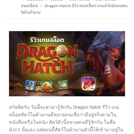
เกมสล็อต
/
Dragon Hatch รีวิว เกมสล็อต ตามล่าไข่มังกรพ่น
ไฟในตำนาน
สวัสดีครับ วันนี้จะพามารู้จักกับ Dragon Hatch รีวิว เกม
สล็อตสัตว์ในตำนานที่หลายคนเชื่อว่ามีอยู่จริงตามใน
หนังสือหรือในหนัง สัตว์ตัวนี้หลายคนที่รู้จักกัน ในชื่อ
มังกร นั้นเอง แต่ตอนนี้สัตว์ในตำนานตัวนี้ได้เข้ามาอยู่ใน