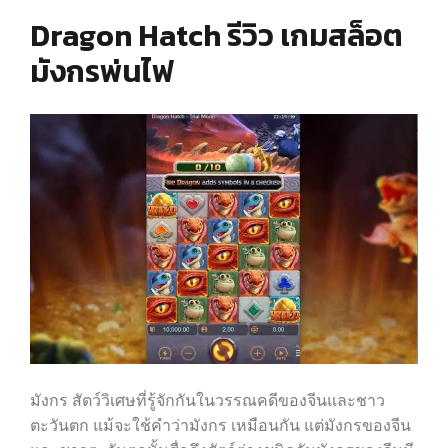
Dragon Hatch รีวิว เกมสล็อต
มังกรพ่นไฟ
มังกร สัตว์วิเศษที่รู้จักกันในวรรณคดีของจีนและชาว
ตะวันตก แม้จะใช้คำว่ามังกร เหมือนกัน แต่มังกรของจีน