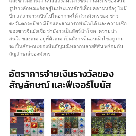
และชาวตะวันตกนั้นสื่อถึงสัตว์ต่างชนิดกันมังกรของจีนมี
รูปร่างลักษณะจัดอยู่ในประเภทสัตว์เลื้อยคลานหรืองู ไม่มี
ปีก แต่สามารถบินไปในอากาศได้ ส่วนมังกรของ ชาว
ตะวันตกจะมีขา มีปีกและสามารถพ่นไฟได้ และความเชื่อ
ของชาวจีนยังเชื่อ ว่ามังกรเป็นสัตว์นำโชค ความน่า
สนใจ ของเกม อยู่ที่ตัวเกม เป็นมังกรที่นอนเฝ้าไข่อยู่ เกม
จะเป็นลักษณะของหินอัญมณีหลากหลายสีสัน พร้อมกับ
สัญลักษณ์ของมังกร
อัตราการจ่ายเงินรางวัลของ
สัญลักษณ์ และฟีเจอร์โบนัส