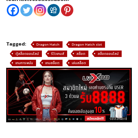
Tagged:
Dragon Hatch
Dragon Hatch slot
ตู้สล็อตออนไลน์
รีวิวเกมส์
สล็อต
สล็อตออนไลน์
เกมการพนัน
เกมสล็อต
เล่นสล็อต