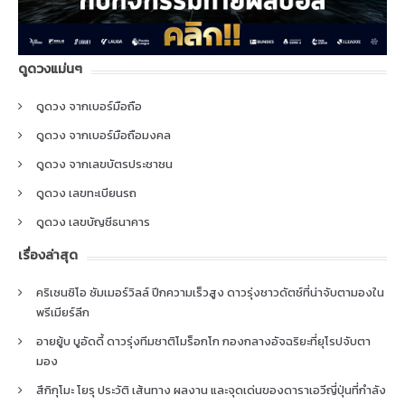
ดูดวงแม่นๆ
ดูดวง จากเบอร์มือถือ
ดูดวง จากเบอร์มือถือมงคล
ดูดวง จากเลขบัตรประชาชน
ดูดวง เลขทะเบียนรถ
ดูดวง เลขบัญชีธนาคาร
เรื่องล่าสุด
คริเซนซิโอ ซัมเมอร์วิลล์ ปีกความเร็วสูง ดาวรุ่งชาวดัตช์ที่น่าจับตามองใน
พรีเมียร์ลีก
อายยู้บ บูอัดดี้ ดาวรุ่งทีมชาติโมร็อกโก กองกลางอัจฉริยะที่ยุโรปจับตา
มอง
สึกิกุโมะ โยรุ ประวัติ เส้นทาง ผลงาน และจุดเด่นของดาราเอวีญี่ปุ่นที่กำลัง