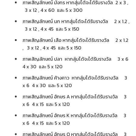
ภาพสัญลักษณ์ มังกร หากสุ่มได้จะได้รับรางวัล 2 x 3 ,
3 x 12 , 4 x 60 และ 5 x 300
ภาพสัญลักษณ์ นก หากสุ่มได้จะได้รับรางวัล 2 x 1.2 ,
3 x 12 , 4 x 45 และ 5 x 150
ภาพสัญลักษณ์ เสือ หากสุ่มได้จะได้รับรางวัล 2 x 1.2
, 3 x 12 , 4 x 45 และ 5 x 150
ภาพสัญลักษณ์ ปลา หากสุ่มได้จะได้รับรางวัล 3 x 6
4 x 30 และ 5 x 120
ภาพสัญลักษณ์ ค้างคาว หากสุ่มได้จะได้รับรางวัล 3
x 6 4 x 30 และ 5 x 120
ภาพสัญลักษณ์ อักษร A หากสุ่มได้จะได้รับรางวัล 3
x 6 4 x 15 และ 5 x 120
ภาพสัญลักษณ์ อักษร K หากสุ่มได้จะได้รับรางวัล 3
x 6 4 x 15 และ 5 x 120
ภาพสัญลักษณ์ อักษร Q หากสุ่มได้จะได้รับรางวัล 3