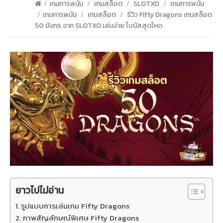
/
เกมการพนัน
/
เกมสล็อต
/
SLOTXO
/
เกมการพนัน
/
เกมการพนัน
/
เกมสล็อต
/
รีวิว Fifty Dragons เกมสล็อต
50 มังกร จาก SLOTXO เล่นง่าย โบนัสสุดโหด
ยาวไปไม่อ่าน
รูปแบบการเล่นเกม Fifty Dragons
ภาพสัญลักษณ์พิเศษ Fifty Dragons