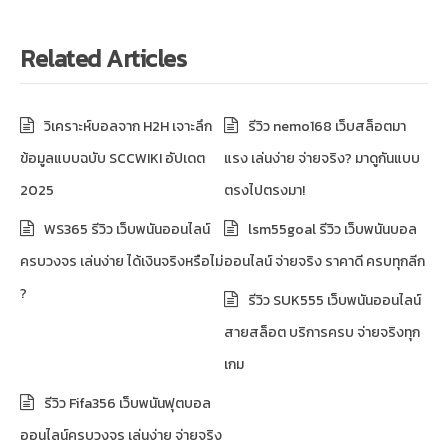
Related Articles
วิเคราะห์บอลจาก H2H เจาะลึก
รีวิว nemo168 เว็บสล็อตมา
ข้อมูลแบบฉบับ SCCWIKI อัปเดต
แรง เล่นง่าย จ่ายจริง? มาดูกันแบบ
2025
ตรงไปตรงมา!
WS365 รีวิว เว็บพนันออนไลน์
lsm55goal รีวิว เว็บพนันบอล
ครบวงจร เล่นง่าย ได้เงินจริงหรือไม่
ออนไลน์ จ่ายจริง ราคาดี ครบทุกลีก
?
รีวิว SUK555 เว็บพนันออนไลน์
สายสล็อต บริการครบ จ่ายจริงทุก
เกม
รีวิว Fifa356 เว็บพนันฟุตบอล
ออนไลน์ครบวงจร เล่นง่าย จ่ายจริง