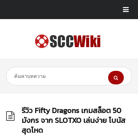
รีวิว Fifty Dragons เกมสล็อต 50
มังกร จาก SLOTXO เล่นง่าย โบนัส
สุดโหด