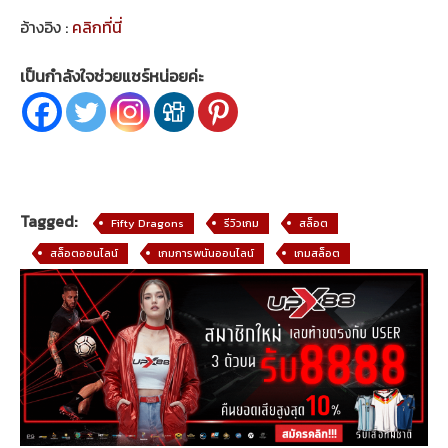
อ้างอิง :
คลิกที่นี่
เป็นกำลังใจช่วยแชร์หน่อยค่ะ
Tagged:
Fifty Dragons
รีวิวเกม
สล็อต
สล็อตออนไลน์
เกมการพนันออนไลน์
เกมสล็อต