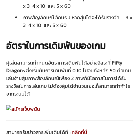
x 3 4 x 10 และ 5 x 60
ภาพสัญลักษณ์ อักษร J หากสุ่มได้จะได้รับรางวัล 3 x
3 4 x 10 และ 5 x 60
อัตราในการเดิมพันของเกม
ผู้เล่นสามารถกำหนดอัตราการเดิมพันได้อย่างอิสระที่
Fifty
Dragon
s ซึ่งเริ่มต้นการเดิมพันที่ 0.10 ไปจนถึงหลัก 50 ต่อเกม
เล่นง่ายสุ่มภาพสัญลักษณ์เพียง 2 ภาพก็มีโอกาสในการได้รับ
รางวัลในการเล่นเกม ไม่ต้องสุ่มได้จำนวนเยอะก็สามารถทำกำไร
จากระบบได้
สามารถรับข่าวสารเพิ่มเติมได้ที่ :
คลิกที่นี่