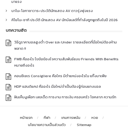
มาแรง
นาโนะ โอกาซาวาระ ประวัตินักแสดง AV ดาวรุ่งพุ่งแรง
คิโยโนะ ซากิ ประวัติ นักแสดง AV นักบัลเลต์ที่กำลังถูกพูดถึงในปี 2026
บทความฮิต
วิธีดูราคาบอลสูงต่ำ Over และ Under รายละเอียดที่มือใหม่ต้องห้าม
พลาด !!
FWB คืออะไร ไขข้อข้องใจความสัมพันธ์แบบ Friends With Benefits
หมายถึงอะไร
คอนซีเยเร Consigliere คือใคร มีตำแหน่งอะไรใน แก๊งมาเฟีย
HDP แฮนดิแคป คืออะไร มือใหม่จำเป็นต้องรู้ก่อนแทงบอล
ฝันเห็นงูเผือก เลขเด็ด การงาน การเงิน ครอบครัว โชคลาภ ความรัก
หน้าแรก
กีฬา
เกมการพนัน
หวย
นโยบายความเป็นส่วนตัว
Sitemap