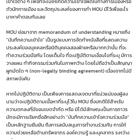
เข้าใจต่าง ๆ เพื่อที่จะไม่ให้เกิดความเข้าใจผิดในทางการเมืองหรือ
ตัวนักการเมือง และวัตถุประสงค์ของการทำ MOU มีไว้เพื่ออะไร
มาหาคำตอบกันเลย
MOU ย่อมาจาก memorandum of understanding หมายถึง
“บันทึกความเข้าใจ” เป็นรูปแบบการจัดทำหนังสือที่แสดงความ
ประสงค์ของบุคคลหรือนิติบุคคลสองฝ่ายหรือมากกว่านั้น ที่จะ
ทำความร่วมมือกัน โดยเต็มใจ ที่จะปฏิบัติตามเงื่อนไขที่ระบุ มีการ
วางแผน ทำกิจกรรมร่วมกันในภาพกว้าง โดยไม่ถือว่าเป็นสัญญา
ผูกมัดใด ๆ (non-legally binding agreement) เนื่องจากไม่มี
สภาพบังคับ
หากไม่ปฏิบัติตาม เป็นเพียงการแสดงเจตนาที่แน่วแน่ของผู้ลง
นามว่าจะปฏิบัติตามเนื้อหาที่ระบุไว้ใน MOU ซึ่งปกติใช้สำหรับ
ความตกลงที่มีขอบเขตจำกัด หรือ มิได้มีลักษณะเป็นการถาวร
มักจะมีการเรียกชื่ออีกอย่างว่า “บันทึกความเข้าใจความร่วมมือ”
เป็นหลักฐานยืนยัน ถึงการสนับสนุนการทำงานร่วมกัน การให้
ความช่วยเหลือด้านทรัพยากร องค์ความรู้ และบุคลากร ระหว่าง