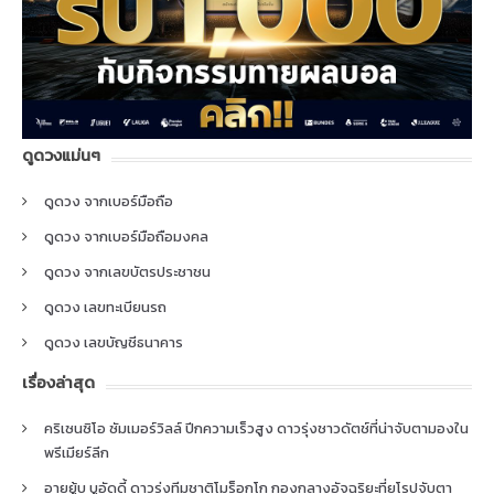
ดูดวงแม่นๆ
ดูดวง จากเบอร์มือถือ
ดูดวง จากเบอร์มือถือมงคล
ดูดวง จากเลขบัตรประชาชน
ดูดวง เลขทะเบียนรถ
ดูดวง เลขบัญชีธนาคาร
เรื่องล่าสุด
คริเซนซิโอ ซัมเมอร์วิลล์ ปีกความเร็วสูง ดาวรุ่งชาวดัตช์ที่น่าจับตามองใน
พรีเมียร์ลีก
อายยู้บ บูอัดดี้ ดาวรุ่งทีมชาติโมร็อกโก กองกลางอัจฉริยะที่ยุโรปจับตา