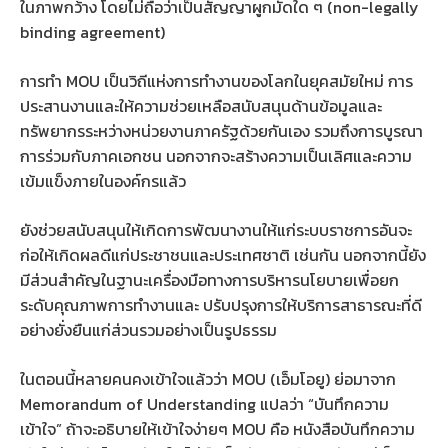
ในภาพกว้าง โดยไม่ถือว่าเป็นสัญญาผูกมัดใด ๆ (non-legally
binding agreement)
การทำ MOU เป็นวิถีแห่งการทำงานของโลกในยุคสมัยใหม่ การ
ประสานงานและให้ความช่วยเหลือสนับสนุนด้านข้อมูลและ
ทรัพยากรระหว่างหน่วยงานภาครัฐด้วยกันเอง รวมถึงการบูรณา
การร่วมกับภาคเอกชน นอกจากจะสร้างความเป็นเลิศและความ
เข้มแข็งภายในองค์กรแล้ว
ยังช่วยสนับสนุนให้เกิดการพัฒนางานให้แก่ระบบราชการอันจะ
ก่อให้เกิดผลดีแก่ประชาชนและประเทศชาติ เช่นกัน นอกจากนี้ยัง
มีส่วนสำคัญในฐานะเครื่องมือทางการบริหารนโยบายเพื่อยก
ระดับคุณภาพการทำงานและ ปรับปรุงการให้บริการสาธารณะที่ดี
อย่างยั่งยืนแก่ส่วนรวมอย่างเป็นรูปธรรม
ในตอนนี้หลายคนคงเข้าใจแล้วว่า MOU (เอ็มโอยู) ย่อมาจาก
Memorandum of Understanding แปลว่า “บันทึกความ
เข้าใจ” ถ้าจะอธิบายให้เข้าใจง่ายๆ MOU คือ หนังสือบันทึกความ