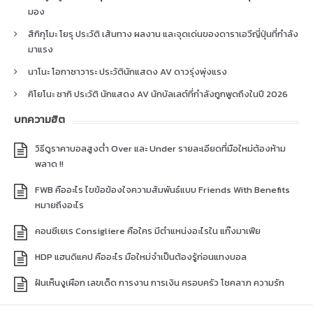
มอง
สึกิกุโมะ โยรุ ประวัติ เส้นทาง ผลงาน และจุดเด่นของดาราเอวีญี่ปุ่นที่กำลัง
มาแรง
นาโนะ โอกาซาวาระ ประวัตินักแสดง AV ดาวรุ่งพุ่งแรง
คิโยโนะ ซากิ ประวัติ นักแสดง AV นักบัลเลต์ที่กำลังถูกพูดถึงในปี 2026
บทความฮิต
วิธีดูราคาบอลสูงต่ำ Over และ Under รายละเอียดที่มือใหม่ต้องห้าม
พลาด !!
FWB คืออะไร ไขข้อข้องใจความสัมพันธ์แบบ Friends With Benefits
หมายถึงอะไร
คอนซีเยเร Consigliere คือใคร มีตำแหน่งอะไรใน แก๊งมาเฟีย
HDP แฮนดิแคป คืออะไร มือใหม่จำเป็นต้องรู้ก่อนแทงบอล
ฝันเห็นงูเผือก เลขเด็ด การงาน การเงิน ครอบครัว โชคลาภ ความรัก