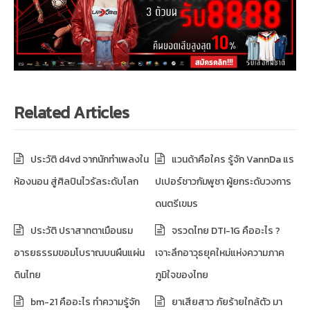
Related Articles
ประวัติ d4vd จากนักทำเพลงใน
แวนด้าคือใคร รู้จัก VannDa แร
ห้องนอน สู่ศิลปินไวรัลระดับโลก
ปเปอร์ชาวกัมพูชา ผู้ยกระดับวงการ
ดนตรีเขมร
ประวัติ ปราสาทตาเมือนธม
จรวดไทย DTI-1G คืออะไร ?
อารยธรรมขอมโบราณบนผืนแผ่น
เจาะลึกอาวุธยุคใหม่แห่งความภาค
ดินไทย
ภูมิใจของไทย
bm-21 คืออะไร ทำความรู้จัก
ยาเสียสาว ภัยร้ายใกล้ตัว มา