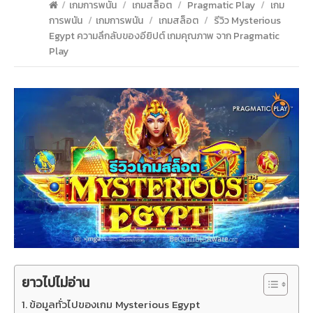
/
เกมการพนัน
/
เกมสล็อต
/
Pragmatic Play
/
เกม
การพนัน
/
เกมการพนัน
/
เกมสล็อต
/
รีวิว Mysterious
Egypt ความลึกลับของอียิปต์ เกมคุณภาพ จาก Pragmatic
Play
ยาวไปไม่อ่าน
ข้อมูลทั่วไปของเกม Mysterious Egypt