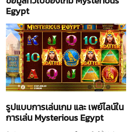
ข้อมูลทั่วไปของเกม Mysterious
Egypt
รูปแบบการเล่นเกม และ เพย์ไลน์ใน
การเล่น
Mysterious Egypt