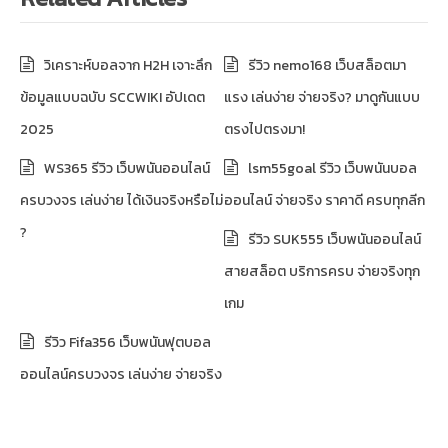
วิเคราะห์บอลจาก H2H เจาะลึก
รีวิว nemo168 เว็บสล็อตมา
ข้อมูลแบบฉบับ SCCWIKI อัปเดต
แรง เล่นง่าย จ่ายจริง? มาดูกันแบบ
2025
ตรงไปตรงมา!
WS365 รีวิว เว็บพนันออนไลน์
lsm55goal รีวิว เว็บพนันบอล
ครบวงจร เล่นง่าย ได้เงินจริงหรือไม่
ออนไลน์ จ่ายจริง ราคาดี ครบทุกลีก
?
รีวิว SUK555 เว็บพนันออนไลน์
สายสล็อต บริการครบ จ่ายจริงทุก
เกม
รีวิว Fifa356 เว็บพนันฟุตบอล
ออนไลน์ครบวงจร เล่นง่าย จ่ายจริง