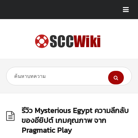
รีวิว Mysterious Egypt ความลึกลับ
ของอียิปต์ เกมคุณภาพ จาก
Pragmatic Play