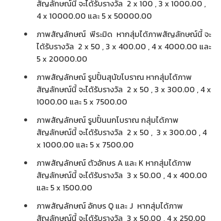
สัญลักษณ์นี้ จะได้รับรางวัล 2 x 100 , 3 x 1000.00 ,
4 x 10000.00 และ 5 x 50000.00
ภาพสัญลักษณ์ พีระมิด หากสุ่มได้ภาพสัญลักษณ์นี้ จะ
ได้รับรางวัล 2 x 50 , 3 x 400.00 , 4 x 4000.00 และ
5 x 20000.00
ภาพสัญลักษณ์ รูปปั้นสุนัขโบราณ หากสุ่มได้ภาพ
สัญลักษณ์นี้ จะได้รับรางวัล 2 x 50 , 3 x 300.00 , 4 x
1000.00 และ 5 x 7500.00
ภาพสัญลักษณ์ รูปปั้นนกโบราณ กสุ่มได้ภาพ
สัญลักษณ์นี้ จะได้รับรางวัล 2 x 50 , 3 x 300.00 , 4
x 1000.00 และ 5 x 7500.00
ภาพสัญลักษณ์ ตัวอักษร A และ K หากสุ่มได้ภาพ
สัญลักษณ์นี้ จะได้รับรางวัล 3 x 50.00 , 4 x 400.00
และ 5 x 1500.00
ภาพสัญลักษณ์ อักษร Q และ J หากสุ่มได้ภาพ
สัญลักษณ์นี้ จะได้รับรางวัล 3 x 50.00 , 4 x 250.00