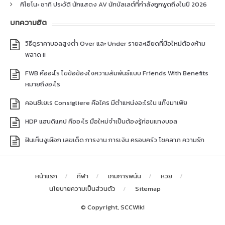
คิโยโนะ ซากิ ประวัติ นักแสดง AV นักบัลเลต์ที่กำลังถูกพูดถึงในปี 2026
บทความฮิต
วิธีดูราคาบอลสูงต่ำ Over และ Under รายละเอียดที่มือใหม่ต้องห้าม
พลาด !!
FWB คืออะไร ไขข้อข้องใจความสัมพันธ์แบบ Friends With Benefits
หมายถึงอะไร
คอนซีเยเร Consigliere คือใคร มีตำแหน่งอะไรใน แก๊งมาเฟีย
HDP แฮนดิแคป คืออะไร มือใหม่จำเป็นต้องรู้ก่อนแทงบอล
ฝันเห็นงูเผือก เลขเด็ด การงาน การเงิน ครอบครัว โชคลาภ ความรัก
หน้าแรก
กีฬา
เกมการพนัน
หวย
นโยบายความเป็นส่วนตัว
Sitemap
© Copyright, SCCWiki