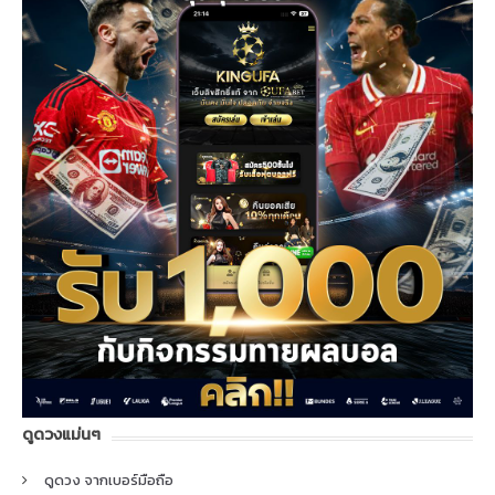
ดูดวงแม่นๆ
ดูดวง จากเบอร์มือถือ