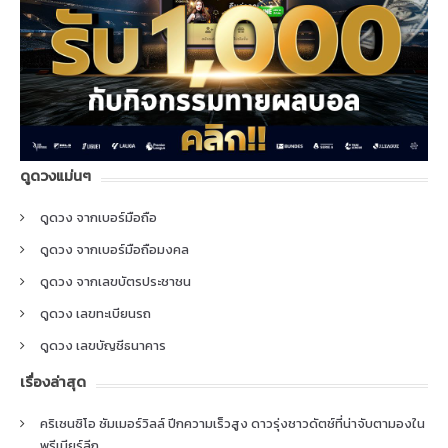
ดูดวงแม่นๆ
ดูดวง จากเบอร์มือถือ
ดูดวง จากเบอร์มือถือมงคล
ดูดวง จากเลขบัตรประชาชน
ดูดวง เลขทะเบียนรถ
ดูดวง เลขบัญชีธนาคาร
เรื่องล่าสุด
คริเซนซิโอ ซัมเมอร์วิลล์ ปีกความเร็วสูง ดาวรุ่งชาวดัตช์ที่น่าจับตามองใน
พรีเมียร์ลีก