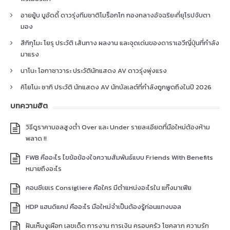
อายยู้บ บูอัดดี้ ดาวรุ่งทีมชาติโมร็อกโก กองกลางอัจฉริยะที่ยุโรปจับตา
มอง
สึกิกุโมะ โยรุ ประวัติ เส้นทาง ผลงาน และจุดเด่นของดาราเอวีญี่ปุ่นที่กำลัง
มาแรง
นาโนะ โอกาซาวาระ ประวัตินักแสดง AV ดาวรุ่งพุ่งแรง
คิโยโนะ ซากิ ประวัติ นักแสดง AV นักบัลเลต์ที่กำลังถูกพูดถึงในปี 2026
บทความฮิต
วิธีดูราคาบอลสูงต่ำ Over และ Under รายละเอียดที่มือใหม่ต้องห้าม
พลาด !!
FWB คืออะไร ไขข้อข้องใจความสัมพันธ์แบบ Friends With Benefits
หมายถึงอะไร
คอนซีเยเร Consigliere คือใคร มีตำแหน่งอะไรใน แก๊งมาเฟีย
HDP แฮนดิแคป คืออะไร มือใหม่จำเป็นต้องรู้ก่อนแทงบอล
ฝันเห็นงูเผือก เลขเด็ด การงาน การเงิน ครอบครัว โชคลาภ ความรัก