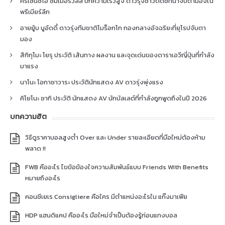
คริเซนซิโอ ซัมเมอร์วิลล์ ปีกความเร็วสูง ดาวรุ่งชาวดัตช์ที่น่าจับตามองใน
พรีเมียร์ลีก
อายยู้บ บูอัดดี้ ดาวรุ่งทีมชาติโมร็อกโก กองกลางอัจฉริยะที่ยุโรปจับตา
มอง
สึกิกุโมะ โยรุ ประวัติ เส้นทาง ผลงาน และจุดเด่นของดาราเอวีญี่ปุ่นที่กำลัง
มาแรง
นาโนะ โอกาซาวาระ ประวัตินักแสดง AV ดาวรุ่งพุ่งแรง
คิโยโนะ ซากิ ประวัติ นักแสดง AV นักบัลเลต์ที่กำลังถูกพูดถึงในปี 2026
บทความฮิต
วิธีดูราคาบอลสูงต่ำ Over และ Under รายละเอียดที่มือใหม่ต้องห้าม
พลาด !!
FWB คืออะไร ไขข้อข้องใจความสัมพันธ์แบบ Friends With Benefits
หมายถึงอะไร
คอนซีเยเร Consigliere คือใคร มีตำแหน่งอะไรใน แก๊งมาเฟีย
HDP แฮนดิแคป คืออะไร มือใหม่จำเป็นต้องรู้ก่อนแทงบอล