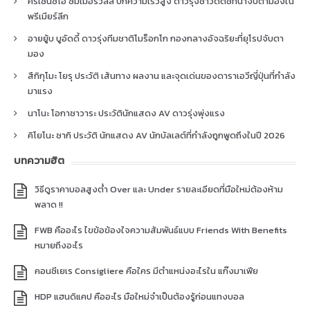
คริเซนซิโอ ซัมเมอร์วิลล์ ปีกความเร็วสูง ดาวรุ่งชาวดัตช์ที่น่าจับตามองใน
พรีเมียร์ลีก
อายยู้บ บูอัดดี้ ดาวรุ่งทีมชาติโมร็อกโก กองกลางอัจฉริยะที่ยุโรปจับตา
มอง
สึกิกุโมะ โยรุ ประวัติ เส้นทาง ผลงาน และจุดเด่นของดาราเอวีญี่ปุ่นที่กำลัง
มาแรง
นาโนะ โอกาซาวาระ ประวัตินักแสดง AV ดาวรุ่งพุ่งแรง
คิโยโนะ ซากิ ประวัติ นักแสดง AV นักบัลเลต์ที่กำลังถูกพูดถึงในปี 2026
บทความฮิต
วิธีดูราคาบอลสูงต่ำ Over และ Under รายละเอียดที่มือใหม่ต้องห้าม
พลาด !!
FWB คืออะไร ไขข้อข้องใจความสัมพันธ์แบบ Friends With Benefits
หมายถึงอะไร
คอนซีเยเร Consigliere คือใคร มีตำแหน่งอะไรใน แก๊งมาเฟีย
HDP แฮนดิแคป คืออะไร มือใหม่จำเป็นต้องรู้ก่อนแทงบอล