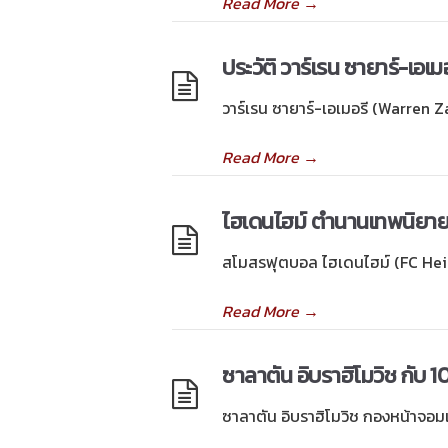
Read More
→
ประวัติ วาร์เรน ซายาร์-เอเม
วาร์เรน ซายาร์-เอเมอรี (Warren Z
Read More
→
ไฮเดนไฮม์ ตำนานเทพนิยาย
สโมสรฟุตบอล ไฮเดนไฮม์ (FC Heide
Read More
→
ซาลาตัน อิบราฮิโมวิช กับ
ซาลาตัน อิบราฮิโมวิช กองหน้าจอมเ