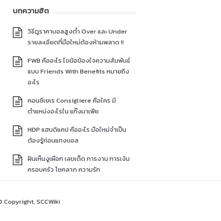
บทความฮิต
วิธีดูราคาบอลสูงต่ำ Over และ Under
รายละเอียดที่มือใหม่ต้องห้ามพลาด !!
FWB คืออะไร ไขข้อข้องใจความสัมพันธ์
แบบ Friends With Benefits หมายถึง
อะไร
คอนซีเยเร Consigliere คือใคร มี
ตำแหน่งอะไรใน แก๊งมาเฟีย
HDP แฮนดิแคป คืออะไร มือใหม่จำเป็น
ต้องรู้ก่อนแทงบอล
ฝันเห็นงูเผือก เลขเด็ด การงาน การเงิน
ครอบครัว โชคลาภ ความรัก
© Copyright, SCCWiki