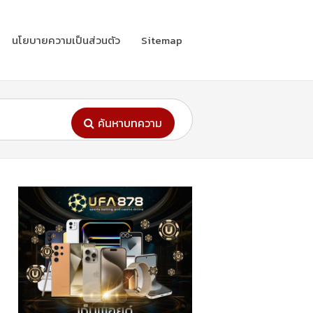
นโยบายความเป็นส่วนตัว
Sitemap
ค้นหาบทความ