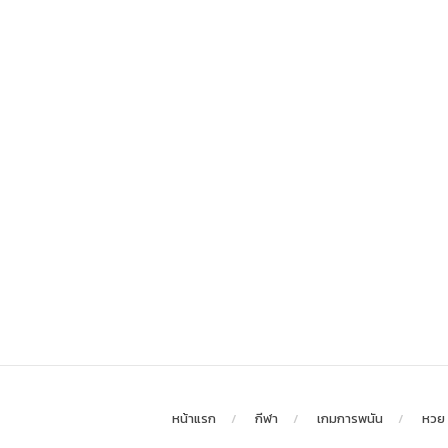
หน้าแรก
กีฬา
เกมการพนัน
หวย