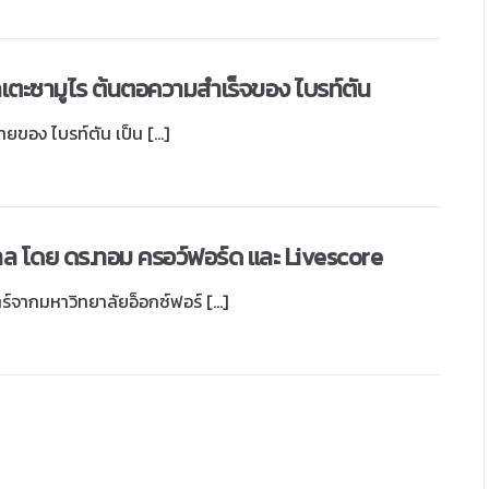
นักเตะซามูไร ต้นตอความสำเร็จของ ไบรท์ตัน
ซ้ายของ ไบรท์ตัน เป็น […]
ดกาล โดย ดร.ทอม ครอว์ฟอร์ด และ Livescore
์จากมหาวิทยาลัยอ็อกซ์ฟอร์ […]