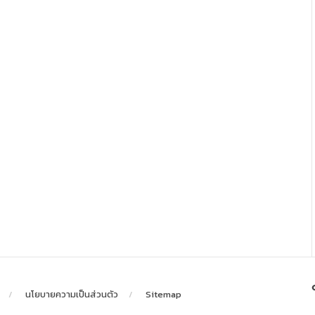
นโยบายความเป็นส่วนตัว
Sitemap