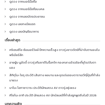
ดูดวง จากเบอร์มือถือ
ดูดวง จากเบอร์มือถือมงคล
ดูดวง จากเลขบัตรประชาชน
ดูดวง เลขทะเบียนรถ
ดูดวง เลขบัญชีธนาคาร
เรื่องล่าสุด
คริเซนซิโอ ซัมเมอร์วิลล์ ปีกความเร็วสูง ดาวรุ่งชาวดัตช์ที่น่าจับตามองใน
พรีเมียร์ลีก
อายยู้บ บูอัดดี้ ดาวรุ่งทีมชาติโมร็อกโก กองกลางอัจฉริยะที่ยุโรปจับตา
มอง
สึกิกุโมะ โยรุ ประวัติ เส้นทาง ผลงาน และจุดเด่นของดาราเอวีญี่ปุ่นที่กำลัง
มาแรง
นาโนะ โอกาซาวาระ ประวัตินักแสดง AV ดาวรุ่งพุ่งแรง
คิโยโนะ ซากิ ประวัติ นักแสดง AV นักบัลเลต์ที่กำลังถูกพูดถึงในปี 2026
บทความฮิต