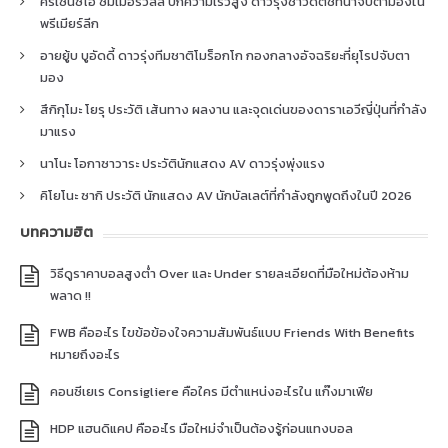
คริเซนซิโอ ซัมเมอร์วิลล์ ปีกความเร็วสูง ดาวรุ่งชาวดัตช์ที่น่าจับตามองใน
พรีเมียร์ลีก
อายยู้บ บูอัดดี้ ดาวรุ่งทีมชาติโมร็อกโก กองกลางอัจฉริยะที่ยุโรปจับตา
มอง
สึกิกุโมะ โยรุ ประวัติ เส้นทาง ผลงาน และจุดเด่นของดาราเอวีญี่ปุ่นที่กำลัง
มาแรง
นาโนะ โอกาซาวาระ ประวัตินักแสดง AV ดาวรุ่งพุ่งแรง
คิโยโนะ ซากิ ประวัติ นักแสดง AV นักบัลเลต์ที่กำลังถูกพูดถึงในปี 2026
บทความฮิต
วิธีดูราคาบอลสูงต่ำ Over และ Under รายละเอียดที่มือใหม่ต้องห้าม
พลาด !!
FWB คืออะไร ไขข้อข้องใจความสัมพันธ์แบบ Friends With Benefits
หมายถึงอะไร
คอนซีเยเร Consigliere คือใคร มีตำแหน่งอะไรใน แก๊งมาเฟีย
HDP แฮนดิแคป คืออะไร มือใหม่จำเป็นต้องรู้ก่อนแทงบอล