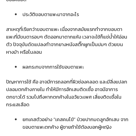
ประวัติขอบตาแพะมาจากอะไร
สาเหตุที่เรียกว่าขอบตาแพะ เนื่องจากสมัยแรกทำจากขอบตา
แพะที่มีขนตารอบๆ ตัดออกมาตากแห้ง เวลาจะใช้ก็แช่น้ำให้อ่อน
ตัว ปัจจุบันดัดแปลงทำจากยางหนังสติ๊กผูกเป็นปมๆ ด้วยขน
หางม้า หรือไนลอน
ผลกระทบจากการใช้ขอบตาแพะ
ปัญหาการใช้ คือ อาจมีการถลอกที่ผิวช่องคลอด และมีสิ่งแปลก
ปลอมตกค้างภายใน ทำให้มีการอักเสบติดเชื้อ อาจมีอาการ
ตกขาวได้ รวมไปถึงหากตกค้างในอวัยวะเพศ เสี่ยงติดเชื้อใน
กระแสเลือด
ยกเคสตัวอย่าง “เคสคนไข้” ป่วยปากมดลูกอักเสบ จาก
ขอบตาแพะตกค้าง ผู้ชายถ้าใช้ต้องบอกผู้หญิง