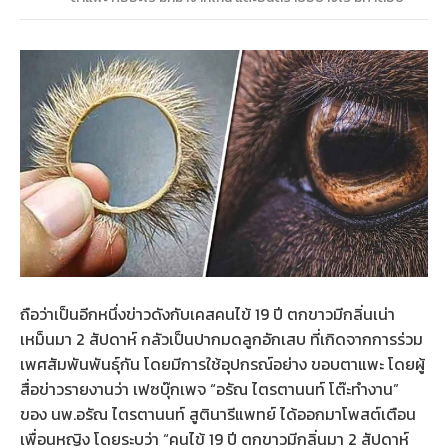
ถือว่าเป็นอีกหนึ่งข่าวดังกับเคสคนไข้ 19 ปี ตกขาวมีกลิ่นเน่า
เหม็นมา 2 สัปดาห์ กลัวเป็นปากมดลูกอักเสบ ที่เกิดจากการร่วม
เพศสัมพันพันธุ์กัน โดยมีการใช้อุปกรณ์อย่าง ขอบตาแพะ โดยผู้
สื่อข่าวรายงานว่า เฟซบุ๊กเพจ “อรัณ ไตรตานนท์ โต๊ะทำงาน”
ของ นพ.อรัณ ไตรตานนท์ สูตินารีแพทย์ ได้ออกมาโพสต์เตือน
เพื่อนหญิง โดยระบว่า “คนไข้ 19 ปี ตกขาวมีกลิ่นมา 2 สัปดาห์