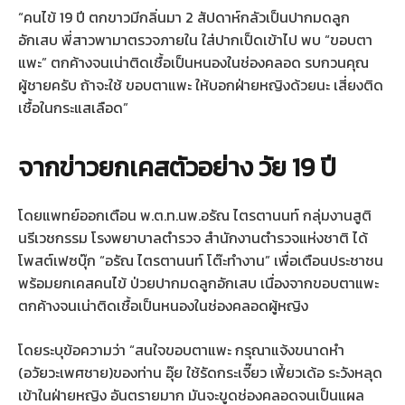
“คนไข้ 19 ปี ตกขาวมีกลิ่นมา 2 สัปดาห์กลัวเป็นปากมดลูก
อักเสบ พี่สาวพามาตรวจภายใน ใส่ปากเป็ดเข้าไป พบ “ขอบตา
แพะ” ตกค้างจนเน่าติดเชื้อเป็นหนองในช่องคลอด รบกวนคุณ
ผู้ชายครับ ถ้าจะใช้ ขอบตาแพะ ให้บอกฝ่ายหญิงด้วยนะ เสี่ยงติด
เชื้อในกระแสเลือด”
จากข่าวยกเคสตัวอย่าง วัย 19 ปี
โดยแพทย์ออกเตือน พ.ต.ท.นพ.อรัณ ไตรตานนท์ กลุ่มงานสูติ
นรีเวชกรรม โรงพยาบาลตำรวจ สำนักงานตำรวจแห่งชาติ ได้
โพสต์เฟซบุ๊ก “อรัณ ไตรตานนท์ โต๊ะทำงาน” เพื่อเตือนประชาชน
พร้อมยกเคสคนไข้ ป่วยปากมดลูกอักเสบ เนื่องจากขอบตาแพะ
ตกค้างจนเน่าติดเชื้อเป็นหนองในช่องคลอดผู้หญิง
โดยระบุข้อความว่า “สนใจขอบตาแพะ กรุณาแจ้งขนาดหำ
(อวัยวะเพศชาย)ของท่าน อุ๊ย ใช้รัดกระเจี๊ยว เฟี้ยวเด้อ ระวังหลุด
เข้าในฝ่ายหญิง อันตรายมาก มันจะขูดช่องคลอดจนเป็นแผล