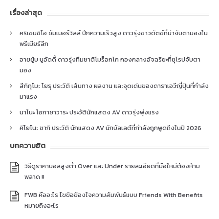
เรื่องล่าสุด
คริเซนซิโอ ซัมเมอร์วิลล์ ปีกความเร็วสูง ดาวรุ่งชาวดัตช์ที่น่าจับตามองใน
พรีเมียร์ลีก
อายยู้บ บูอัดดี้ ดาวรุ่งทีมชาติโมร็อกโก กองกลางอัจฉริยะที่ยุโรปจับตา
มอง
สึกิกุโมะ โยรุ ประวัติ เส้นทาง ผลงาน และจุดเด่นของดาราเอวีญี่ปุ่นที่กำลัง
มาแรง
นาโนะ โอกาซาวาระ ประวัตินักแสดง AV ดาวรุ่งพุ่งแรง
คิโยโนะ ซากิ ประวัติ นักแสดง AV นักบัลเลต์ที่กำลังถูกพูดถึงในปี 2026
บทความฮิต
วิธีดูราคาบอลสูงต่ำ Over และ Under รายละเอียดที่มือใหม่ต้องห้าม
พลาด !!
FWB คืออะไร ไขข้อข้องใจความสัมพันธ์แบบ Friends With Benefits
หมายถึงอะไร