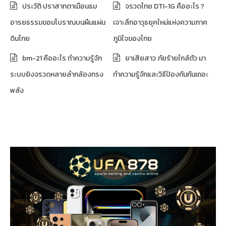
ประวัติ ปราสาทตาเมือนธม
จรวดไทย DTI-1G คืออะไร ?
อารยธรรมขอมโบราณบนผืนแผ่น
เจาะลึกอาวุธยุคใหม่แห่งความภาค
ดินไทย
ภูมิใจของไทย
bm-21 คืออะไร ทำความรู้จัก
ยาเสียสาว ภัยร้ายใกล้ตัว มา
ระบบยิงจรวดหลายลำกล้องทรง
ทำความรู้จักและวิธีป้องกันกันเถอะ
พลัง