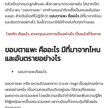
กลัวเป็นปากมดลูกอักเสบ พี่สาวพามาตรวจภายใน ใส่ปากเป็ด
เข้าไป พบ “ขอบตาแพะ” ตกค้างจนเน่าติดเชื้อเป็นหนองในช่อง
คลอด สำหรับใครที่ไม่รู้จักว่า
ขอบตาแพะ คืออะไร
มีที่มาจากไหน
และอันตรายอย่างไร วันนี้เราจะมาให้มีคำตอบกับทุกท่านเอง
โรคหัด คืออะไร สาเหตุและอาการเป็นอย่างไร เป็นแล้วกี่วันหาย
ขอบตาแพะ คืออะไร มีที่มาจากไหน
และอันตรายอย่างไร
ขอบตาแพะคืออะไร
ขอบตาแพะ หรือ แหวนรัดองคชาต (cock ring) เป็นอุปกรณ์ทาง
เพศอย่างหนึ่ง เป็นห่วงกลมมีขนติดอยู่รอบ ใช้สวมที่คอของ
องคชาตเวลาร่วมเพศ โดยมีความเชื่อว่าทำให้ช่วยเพิ่มความรู้สึก
ให้ผู้หญิงมากขึ้นขณะร่วมเพศ เพราะมีขนที่จะกระตุ้นที่ผิวผนัง
ช่องคลอด