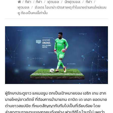
/
กีฬา
/
กีฬา
/
ฟุตบอล
/
นักฟุตบอล
/
กีฬา
/
ฟุตบอล
/
อังเดร โอนาน่า เปิดสาเหตุ ทำไมนายด่านคนใหม่แมน
ยู ต้องเป็นคนนี้เท่านั้น
ผู้รักษาประตูชาว แคเมอรูน ตกเป็นเป้าหมายของ เอริก เทน ฮาก
นายใหญ่ชาวดัตช์ ที่ต้องการนำมาแทน ดาบิด เด เคอา ยอดนาย
ด่านชาวสแปนิช ที่หมดสัญญากับทีมไปเป็นที่เรียบร้อย โดย
ล่าสุดตามรายงานของกูรูคนดังอย่าง ฟาบริซิโอ โรมาโน่ เผยว่า