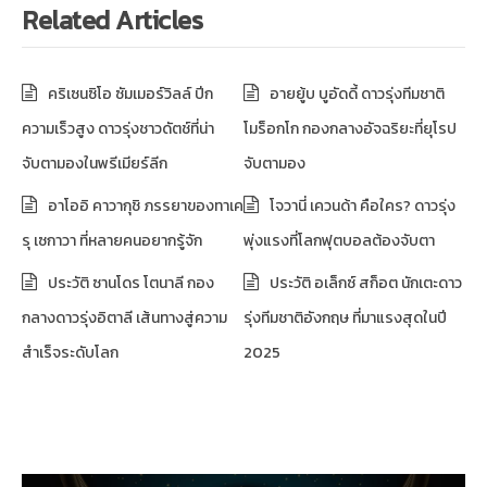
Related Articles
คริเซนซิโอ ซัมเมอร์วิลล์ ปีก
อายยู้บ บูอัดดี้ ดาวรุ่งทีมชาติ
ความเร็วสูง ดาวรุ่งชาวดัตช์ที่น่า
โมร็อกโก กองกลางอัจฉริยะที่ยุโรป
จับตามองในพรีเมียร์ลีก
จับตามอง
อาโออิ คาวากุชิ ภรรยาของทาเค
โจวานี่ เควนด้า คือใคร? ดาวรุ่ง
รุ เซกาวา ที่หลายคนอยากรู้จัก
พุ่งแรงที่โลกฟุตบอลต้องจับตา
ประวัติ ซานโดร โตนาลี กอง
ประวัติ อเล็กซ์ สก็อต นักเตะดาว
กลางดาวรุ่งอิตาลี เส้นทางสู่ความ
รุ่งทีมชาติอังกฤษ ที่มาแรงสุดในปี
สำเร็จระดับโลก
2025