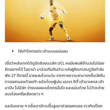
ใช้เท้าโคตรเก่ง เข้าระบบแน่นอน
เชื่อว่าหลังจากได้ดูนัดชิงชนะเลิศ UCL คงมีแฟนผีจำนวนไม่น้อย
คิดอยากได้ โอนาน่า มาร่วมทีมกันบ้าง หลังผู้รักษาประตูวัยกำลัง
พีค 27 ปีรายนี้ ฉายแสงโดดเด่น จากการความสามารถชั้นเลิศใน
การออกบอลด้วยเท้า แม้จะโดนผู้เล่น แมนฯ ซิตี้ เข้ามาเพรส เข้า
มาบีบ ไม่มีล่ก จ่ายบอลแบบโคตรมั่นใจ และแม่นด้วย ไม่ว่าจะจ่าย
แบบโยนหรือเลียดยาว ๆ
และในหลาย ๆ ครั้งเขามักจะขึ้นสูงมาช่วยออกบอล ราวกับเป็นก