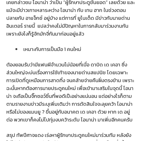
เคยกล่าวชม โอนาน่า ว่าเป็น “ผู้รักษาประตูชั้นยอด” เลยด้วย และ
แม้จะมีข่าวเกาเหลาระหว่าง โอนาน่า กับ เทน ฮาก ในช่วงตอน
ปลายกับ อาแจ็กซ์ อยู่บ้าง แต่การที่ ยูไนเต็ด มีข่าวกับนายด่าน
อินเตอร์ รายนี้ แปลว่าคงไม่มีปัญหาในการกลับมาร่วมงานกัน
เพราะยังไงก็รู้จักมักจี่กันมาก่อนอยู่แล้ว
เหมาะกับการเป็นมือ 1 คนใหม่
ต้องยอมรับว่ามีแฟนผีจำนวนไม่น้อยที่เบื่อ ดาบิด เด เคอา ซึ่ง
ส่วนใหญ่จะบ่นเรื่องการใช้เท้าของนายด่านสแปนิช โดยเฉพาะ
การเปิดที่ดูเหมือนการสาดทิ้ง จนคล้ายจ่ายคืนฝั่งตรงข้าม เพราะ
ฉะนั้นหากต้องการนายประตูคนใหม่ เพื่อเข้ามาเสริมในจุดนี้ โอนา
น่า จะถือเป็นจิ๊กซอว์ชิ้นที่พอดีเป๊ะอย่างแน่นอน แต่อย่างไรก็ตาม
ตามรายงานข่าวมีระบุเพิ่มเติมว่า การตัดสินใจจะลุยคว้า โอนาน่า
หรือไม่ของแมนยู ? ขึ้นอยู่กับอนาคต เด เคอา ด้วย หาก เด อยู่
ต่อ พวกเขาก็คงไม่ไปทุ่มงบคว้าระดับ โอนาน่า มาเพิ่มอีกคนครับ
สรุป ทัพปีศาจแดง เร่งหาผู้รักษาประตูคนใหม่มาร่วมทีม หลังยัง