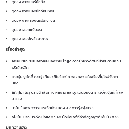
ดูดวง จากเบอร์มือถือ
ดูดวง จากเบอร์มือถือมงคล
ดูดวง จากเลขบัตรประชาชน
ดูดวง เลขทะเบียนรถ
ดูดวง เลขบัญชีธนาคาร
เรื่องล่าสุด
คริเซนซิโอ ซัมเมอร์วิลล์ ปีกความเร็วสูง ดาวรุ่งชาวดัตช์ที่น่าจับตามองใน
พรีเมียร์ลีก
อายยู้บ บูอัดดี้ ดาวรุ่งทีมชาติโมร็อกโก กองกลางอัจฉริยะที่ยุโรปจับตา
มอง
สึกิกุโมะ โยรุ ประวัติ เส้นทาง ผลงาน และจุดเด่นของดาราเอวีญี่ปุ่นที่กำลัง
มาแรง
นาโนะ โอกาซาวาระ ประวัตินักแสดง AV ดาวรุ่งพุ่งแรง
คิโยโนะ ซากิ ประวัติ นักแสดง AV นักบัลเลต์ที่กำลังถูกพูดถึงในปี 2026
บทความฮิต