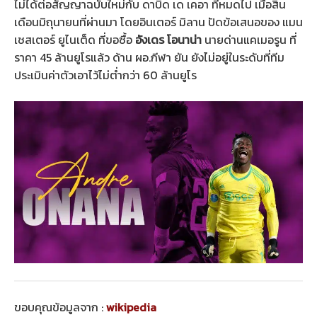
ไม่ได้ต่อสัญญาฉบับใหม่กับ ดาบิด เด เคอา ที่หมดไป เมื่อสิ้น
เดือนมิถุนายนที่ผ่านมา โดยอินเตอร์ มิลาน ปัดข้อเสนอของ แมน
เชสเตอร์ ยูไนเต็ด ที่ขอซื้อ
อังเดร โอนาน่า
นายด่านแคเมอรูน ที่
ราคา 45 ล้านยูโรแล้ว ด้าน ผอ.กีฬา ยัน ยังไม่อยู่ในระดับที่ทีม
ประเมินค่าตัวเอาไว้ไม่ต่ำกว่า 60 ล้านยูโร
ขอบคุณข้อมูลจาก :
wikipedia