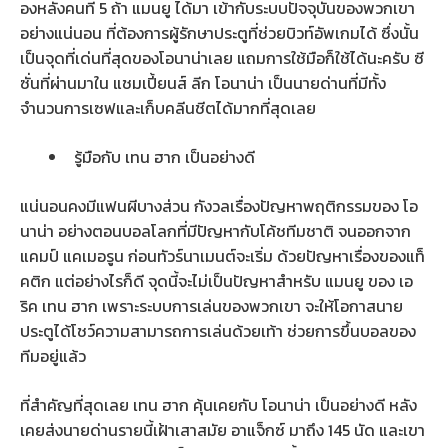
องหลังคนที่ 5 ถ้า แมนยู ได้มา เข้ากับระบบปัจจุบันของพวกเขา
อย่างแน่นอน ที่ต้องการผู้รักษาประตูที่ช่วยบิวท์อัพเกมได้ ซึ่งนั้น
เป็นจุดที่เด่นที่สุดของโอนาน่าเลย แถมการใช้มือก็ใช้ได้นะครับ ซี
ซั่นที่ผ่านมาใน แชมเปี้ยนส์ ลีก โอนาน่า เป็นนายด่านที่มีทั้ง
จำนวนการเซฟและเก็บคลีนชีตได้มากที่สุดเลย
รู้มือกับ เทน ฮาก เป็นอย่างดี
แน่นอนคงมีแฟนผีบางส่วน กังวลเรื่องปัญหาพฤติกรรมของ โอ
นาน่า อย่างตอนบอลโลกที่มีปัญหากับโค้ชทีมชาติ จนออกจาก
แคมป์ แคเมอรูน ก่อนทัวร์นาเมนต์จะเริ่ม ด้วยปัญหาเรื่องของแท็
คติก แต่อย่างไรก็ดี จุดนี้จะไม่เป็นปัญหาสำหรับ แมนยู ของ เอ
ริค เทน ฮาก เพราะระบบการเล่นของพวกเขา จะให้โอกาสนาย
ประตูได้โชว์ความสามารถการเล่นด้วยเท้า ช่วยการขึ้นบอลของ
ทีมอยู่แล้ว
ที่สำคัญที่สุดเลย เทน ฮาก คุ้นเคยกับ โอนาน่า เป็นอย่างดี หลัง
เคยส่งนายด่านรายนี้เฝ้าเสาสมัย อาแจ็กซ์ มาถึง 145 นัด และเขา