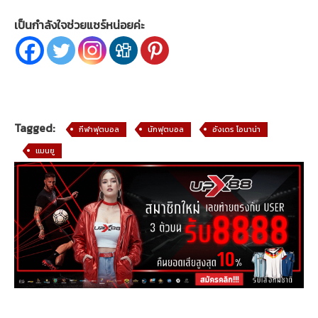
เป็นกำลังใจช่วยแชร์หน่อยค่ะ
Tagged:
กีฬาฟุตบอล
นักฟุตบอล
อังเดร โอนาน่า
แมนยู