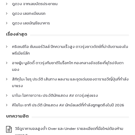
ดูดวง จากเลขบัตรประชาชน
ดูดวง เลขทะเบียนรถ
ดูดวง เลขบัญชีธนาคาร
เรื่องล่าสุด
คริเซนซิโอ ซัมเมอร์วิลล์ ปีกความเร็วสูง ดาวรุ่งชาวดัตช์ที่น่าจับตามองใน
พรีเมียร์ลีก
อายยู้บ บูอัดดี้ ดาวรุ่งทีมชาติโมร็อกโก กองกลางอัจฉริยะที่ยุโรปจับตา
มอง
สึกิกุโมะ โยรุ ประวัติ เส้นทาง ผลงาน และจุดเด่นของดาราเอวีญี่ปุ่นที่กำลัง
มาแรง
นาโนะ โอกาซาวาระ ประวัตินักแสดง AV ดาวรุ่งพุ่งแรง
คิโยโนะ ซากิ ประวัติ นักแสดง AV นักบัลเลต์ที่กำลังถูกพูดถึงในปี 2026
บทความฮิต
วิธีดูราคาบอลสูงต่ำ Over และ Under รายละเอียดที่มือใหม่ต้องห้าม