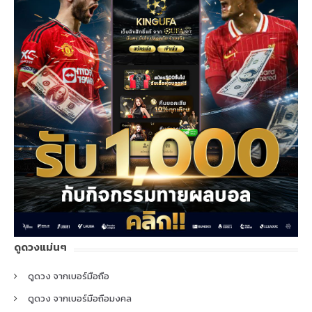
ดูดวงแม่นๆ
ดูดวง จากเบอร์มือถือ
ดูดวง จากเบอร์มือถือมงคล