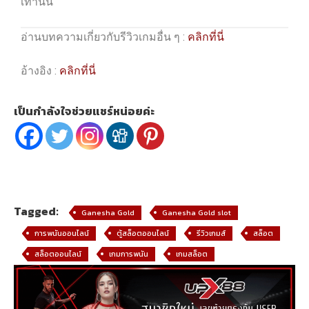
เท่านั้น
อ่านบทความเกี่ยวกับรีวิวเกมอื่น ๆ :
คลิกที่นี่
อ้างอิง :
คลิกที่นี่
เป็นกำลังใจช่วยแชร์หน่อยค่ะ
Tagged:
Ganesha Gold
Ganesha Gold slot
การพนันออนไลน์
ตู้สล็อตออนไลน์
รีวิวเกมส์
สล็อต
สล็อตออนไลน์
เกมการพนัน
เกมสล็อต