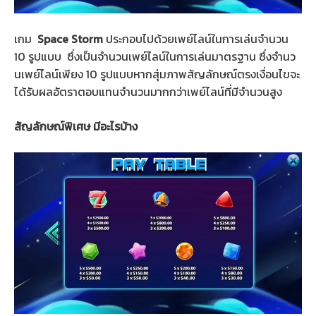
เกม
Space Storm
ประกอบไปด้วยเพย์ไลน์ในการเล่นจำนวน
10 รูปแบบ ซึ่งเป็นจำนวนเพย์ไลน์ในการเล่นมาตรฐาน ซึ่งจำนว
นเพย์ไลน์เพียง 10 รูปแบบหากสุ่มภาพสัญลักษณ์ตรงเงื่อนไขจะ
ได้รับผลอัตราตอบแทนจำนวนมากกว่าเพย์ไลน์ที่มีจำนวนสูง
สัญลักษณ์พิเศษ มีอะไรบ้าง