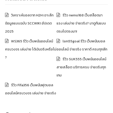
วิเคราะห์บอลจาก H2H เจาะลึก
รีวิว nemo168 เว็บสล็อตมา
ข้อมูลแบบฉบับ SCCWIKI อัปเดต
แรง เล่นง่าย จ่ายจริง? มาดูกันแบบ
2025
ตรงไปตรงมา!
WS365 รีวิว เว็บพนันออนไลน์
lsm55goal รีวิว เว็บพนันบอล
ครบวงจร เล่นง่าย ได้เงินจริงหรือไม่
ออนไลน์ จ่ายจริง ราคาดี ครบทุกลีก
?
รีวิว SUK555 เว็บพนันออนไลน์
สายสล็อต บริการครบ จ่ายจริงทุก
เกม
รีวิว Fifa356 เว็บพนันฟุตบอล
ออนไลน์ครบวงจร เล่นง่าย จ่ายจริง