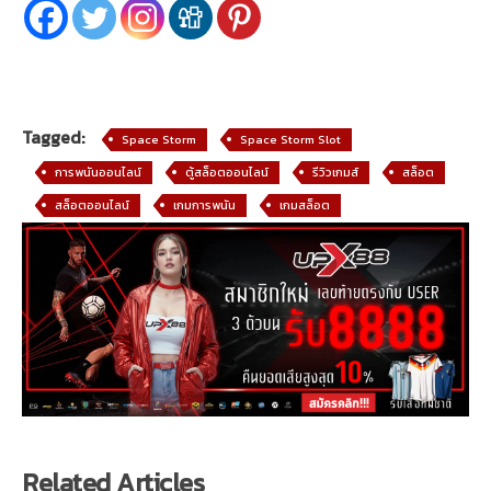
Tagged:
Space Storm
Space Storm Slot
การพนันออนไลน์
ตู้สล็อตออนไลน์
รีวิวเกมส์
สล็อต
สล็อตออนไลน์
เกมการพนัน
เกมสล็อต
Related Articles