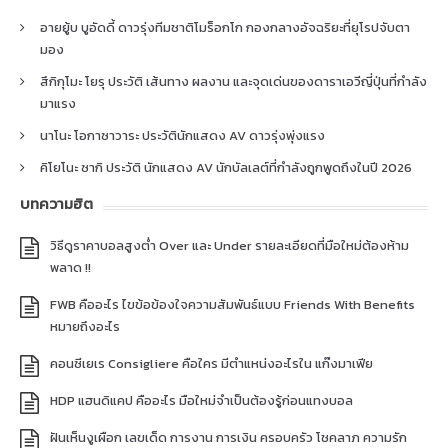
อายยู้บ บูอัดดี้ ดาวรุ่งทีมชาติโมร็อกโก กองกลางอัจฉริยะที่ยุโรปจับตา
มอง
สึกิกุโมะ โยรุ ประวัติ เส้นทาง ผลงาน และจุดเด่นของดาราเอวีญี่ปุ่นที่กำลัง
มาแรง
นาโนะ โอกาซาวาระ ประวัตินักแสดง AV ดาวรุ่งพุ่งแรง
คิโยโนะ ซากิ ประวัติ นักแสดง AV นักบัลเลต์ที่กำลังถูกพูดถึงในปี 2026
บทความฮิต
วิธีดูราคาบอลสูงต่ำ Over และ Under รายละเอียดที่มือใหม่ต้องห้าม
พลาด !!
FWB คืออะไร ไขข้อข้องใจความสัมพันธ์แบบ Friends With Benefits
หมายถึงอะไร
คอนซีเยเร Consigliere คือใคร มีตำแหน่งอะไรใน แก๊งมาเฟีย
HDP แฮนดิแคป คืออะไร มือใหม่จำเป็นต้องรู้ก่อนแทงบอล
ฝันเห็นงูเผือก เลขเด็ด การงาน การเงิน ครอบครัว โชคลาภ ความรัก